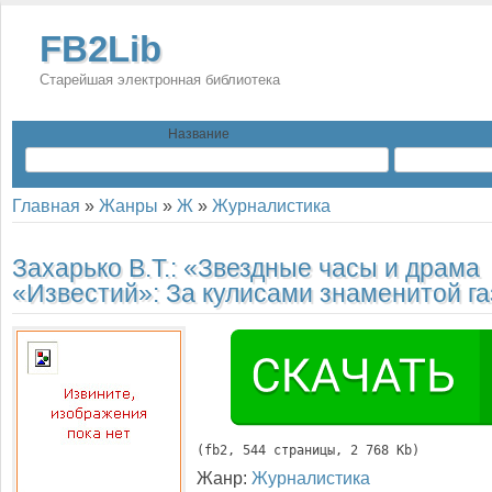
FB2Lib
Старейшая электронная библиотека
Название
Главная
»
Жанры
»
Ж
»
Журналистика
Захарько В.Т.:
«Звездные часы и драма
«Известий»: За кулисами знаменитой г
(
fb2
, 
544
 страницы, 2 768 Kb)
Жанр:
Журналистика