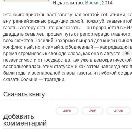
Издательство:
Время
,
2014
Эта книга приоткрывает завесу над богатой событиями, 
внутренней жизнью редакции самой, пожалуй, знаменито
газеты. Автору есть что рассказать — он проработал в «И
двадцать семь лет, прошел путь от репортера до главного
всех сюжетов Василий Захарько выбрал для книги наибо
конфликтный, но и самый злободневный — как редакция в
время стремилась к свободе слова, как она в августе 199
независимости от государства, как уже в демократическо
воспользовалась этим статусом и как затем навсегда его 
были годы и всенародной славы газеты, и глубокой ее др
сказать больше — трагедии.
Скачать книгу
.DjVu
.PDF
.ePUB
Добавить
комментарий