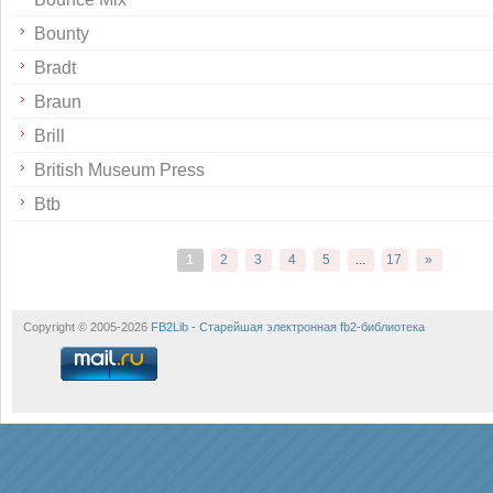
Bounty
Bradt
Braun
Brill
British Museum Press
Btb
1
2
3
4
5
...
17
»
Copyright © 2005-2026
FB2Lib - Старейшая электронная fb2-библиотека