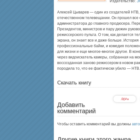
Издательство:
Э
Алексей Цыварев — один из создателей НТВ
отечественном телевещании. Он прошел все 
администратора до главного продюсера. Пер
Президентов, министров и пару дюжин руково
режиссерского пульта. О том, как делается те
экрана, он знает все и даже больше. Истори
профессиональные байки, и комедия положени
для жизни и еще многое-многое другое. В кон
через видоискатель камеры, собранная на мо
воссозданная заново режиссером в новом рак
породила то, что ее фактически убило — НТВ.
Скачать книгу
.DjVu
Добавить
комментарий
Чтобы оставить комментарий вы должны
авто
Другие книги этого жанра