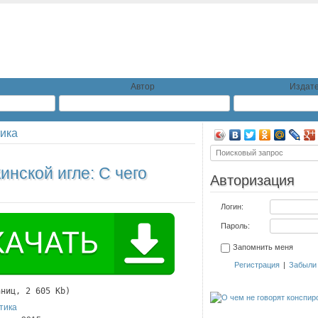
Автор
Издате
ика
инской игле: С чего
Авторизация
Логин:
Пароль:
Запомнить меня
Регистрация
|
Забыли
аниц, 2 605 Kb)
тика