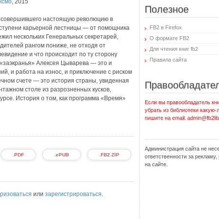
ксмо
,
2015
Полезное
, совершившего настоящую революцию в
ступени карьерной лестницы — от помощника
FB2 в Firefox
ежил нескольких Генеральных секретарей,
О формате FB2
дителей рангом пониже, не отходя от
Для чтения книг fb2
левидение и что происходит по ту сторону
Правила сайта
я «заэкранья» Алексея Цыварева — это и
й, и работа на износ, и приключение с риском
ечном счете — это история страны, увиденная
Правообладате
нтажном столе из разрозненных кусков,
урсе. История о том, как программа «Время»
Если вы правообладатель кни
убрать из библиотеки какую-
пишите на email: admin@fb2lib
Администрация сайта не нес
.PDF
.ePUB
.FB2.ZIP
ответственности за рекламу
на сайте.
ризоваться
или
зарегистрироваться
.