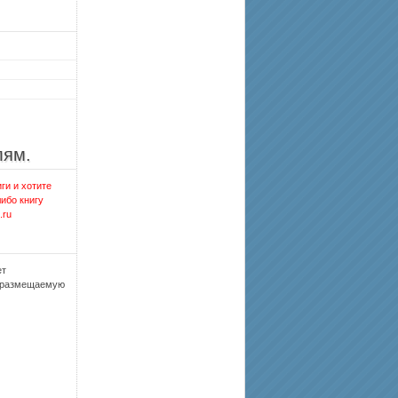
лям.
ги и хотите
либо книгу
.ru
ет
, размещаемую