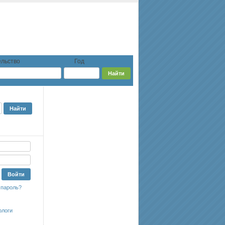
льство
Год
 пароль?