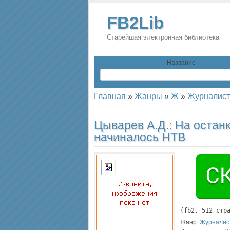
FB2Lib
Старейшая электронная библиотека
Название
Главная
»
Жанры
»
Ж
»
Журналист
Цыварев А.Д.:
На останк
начиналось НТВ
(
fb2
, 
512
 стр
Жанр:
Журналис