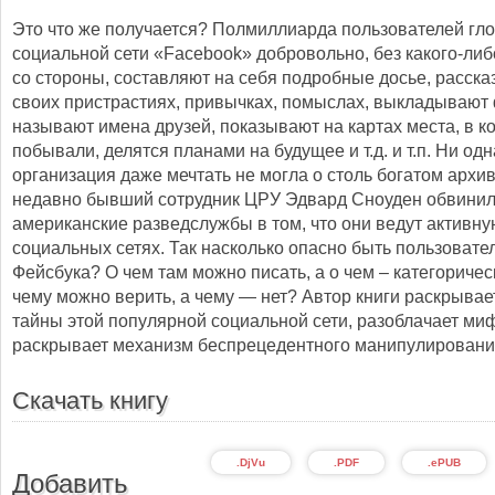
Это что же получается? Полмиллиарда пользователей гл
социальной сети «Facebook» добровольно, без какого-ли
со стороны, составляют на себя подробные досье, расск
своих пристрастиях, привычках, помыслах, выкладывают
называют имена друзей, показывают на картах места, в к
побывали, делятся планами на будущее и т.д. и т.п. Ни од
организация даже мечтать не могла о столь богатом архив
недавно бывший сотрудник ЦРУ Эдвард Сноуден обвини
американские разведслужбы в том, что они ведут активну
социальных сетях. Так насколько опасно быть пользовате
Фейсбука? О чем там можно писать, а о чем – категоричес
чему можно верить, а чему — нет? Автор книги раскрывае
тайны этой популярной социальной сети, разоблачает ми
раскрывает механизм беспрецедентного манипулировани
Скачать книгу
.DjVu
.PDF
.ePUB
Добавить