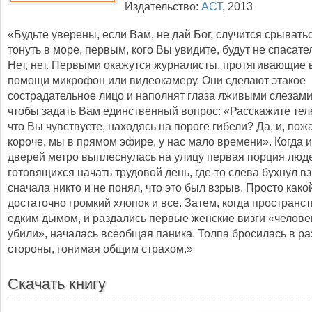
Издательство:
АСТ
,
2013
«Будьте уверены, если Вам, не дай Бог, случится срывать
тонуть в море, первым, кого Вы увидите, будут не спасате
Нет, нет. Первыми окажутся журналисты, протягивающие 
помощи микрофон или видеокамеру. Они сделают этакое
сострадательное лицо и наполнят глаза лживыми слезами,
чтобы задать Вам единственный вопрос: «Расскажите тел
что Вы чувствуете, находясь на пороге гибели? Да, и, пож
короче, мы в прямом эфире, у нас мало времени». Когда 
дверей метро выплеснулась на улицу первая порция люд
готовящихся начать трудовой день, где-то слева бухнул вз
сначала никто и не понял, что это был взрыв. Просто како
достаточно громкий хлопок и все. Затем, когда пространс
едким дымом, и раздались первые женские визги «челове
убили», началась всеобщая паника. Толпа бросилась в р
стороны, гонимая общим страхом.»
Скачать книгу