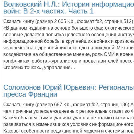
Волковский Н.Л.:
История информаци
войн: В 2-х частях. Часть 1
Скачать книгу (размер 2 605 Kb , формат
fb2
, страниц
512
)
«В данном издании на основе большого фактологическог
впервые делается попытка целостного освещения инстру
информационной борьбы в крупнейших войнах и кризисн
человечества с древнейших веков до наших дней. Механ
воздействия на общественное мнение, роль СМИ в воен
конфликтах, работа журналистов и представителей пресс
«горячих точках», управление…
Соломонов Юрий Юрьевич:
Региональ
пресса Франции
Скачать книгу (размер 687 Kb , формат
fb2
, страниц
136
) 
чем причины успеха ежедневных региональных газет во 
Каким образом этим изданиям удается не только выживать
развиваться в изменившихся условиях информационного
Каковы особенности редакционной модели и системы под