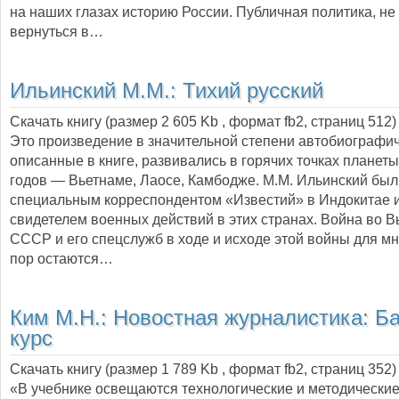
на наших глазах историю России. Публичная политика, не
вернуться в…
Ильинский М.М.:
Тихий русский
Скачать книгу (размер 2 605 Kb , формат
fb2
, страниц
512
)
Это произведение в значительной степени автобиографи
описанные в книге, развивались в горячих точках планет
годов — Вьетнаме, Лаосе, Камбодже. М.М. Ильинский был
специальным корреспондентом «Известий» в Индокитае и
свидетелем военных действий в этих странах. Война во В
СССР и его спецслужб в ходе и исходе этой войны для мн
пор остаются…
Ким М.Н.:
Новостная журналистика: Б
курс
Скачать книгу (размер 1 789 Kb , формат
fb2
, страниц
352
)
«В учебнике освещаются технологические и методически