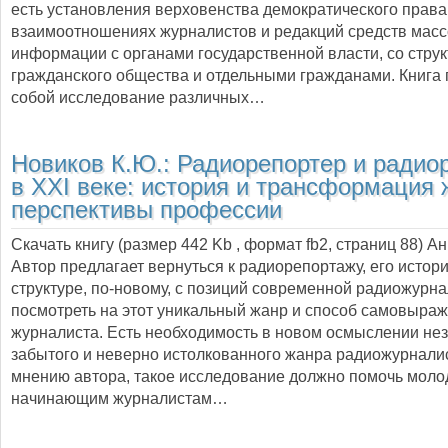
есть установления верховенства демократического права
взаимоотношениях журналистов и редакций средств мас
информации с органами государственной власти, со стру
гражданского общества и отдельными гражданами. Книга
собой исследование различных…
Новиков К.Ю.:
Радиорепортер и радио
в XXI веке: история и трансформация 
перспективы профессии
Скачать книгу (размер 442 Kb , формат
fb2
, страниц
88
) А
Автор предлагает вернуться к радиорепортажу, его истори
структуре, по-новому, с позиций современной радиожурна
посмотреть на этот уникальный жанр и способ самовыра
журналиста. Есть необходимость в новом осмыслении не
забытого и неверно истолкованного жанра радиожурнали
мнению автора, такое исследование должно помочь мол
начинающим журналистам…