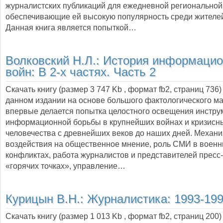
журналистских публикаций для ежедневной региональной
обеспечивающие ей высокую популярность среди жителе
Данная книга является попыткой…
Волковский Н.Л.:
История информаци
войн: В 2-х частях. Часть 2
Скачать книгу (размер 3 747 Kb , формат
fb2
, страниц
736
данном издании на основе большого фактологического м
впервые делается попытка целостного освещения инстру
информационной борьбы в крупнейших войнах и кризисн
человечества с древнейших веков до наших дней. Механ
воздействия на общественное мнение, роль СМИ в воен
конфликтах, работа журналистов и представителей пресс
«горячих точках», управление…
Курицын В.Н.:
Журналистика: 1993-19
Скачать книгу (размер 1 013 Kb , формат
fb2
, страниц
200
)