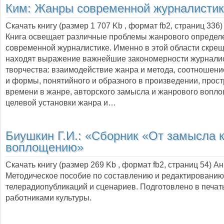
Ким:
Жанры современной журналистик
Скачать книгу (размер 1 707 Kb , формат
fb2
, страниц
336
)
Книга освещает различные проблемы жанрового определ
современной журналистике. Именно в этой области скре
находят выражение важнейшие закономерности журналис
творчества: взаимодействие жанра и метода, соотношен
и формы, понятийного и образного в произведении, прост
времени в жанре, авторского замысла и жанрового вопл
целевой установки жанра и…
Биушкин Г.И.:
«Сборник «От замысла 
воплощению»
Скачать книгу (размер 269 Kb , формат
fb2
, страниц
54
) А
Методическое пособие по составлению и редактированию 
телерадиопубликаций и сценариев. Подготовлено в печат
работниками культуры.