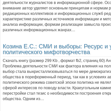
деятельности журналистов в информационной сфере. Ос
внимание автор уделяет основным принципам и нормам 
редакционных коллективов и информационных служб ред
характеристике различных источников информации и мето
анализа информации, формам реализации замысла прои
различных информационных жанрах…
Козина Е.С.:
СМИ и выборы: Ресурс и 
политического мифотворчества
Скачать книгу (размер 299 Kb , формат
fb2
, страниц
60
) А
Проблема деятельности СМИ как фактора влияния на пол
выбор стала выкристаллизовываться по мере демократи
общества в пореформенный период, так как в условиях а
политического режима советской эпохи политика не явля
сферой интересов по поводу власти. Краеугольным камн
перестройки стал тезис о необходимости построения откр
общества. Одним из…