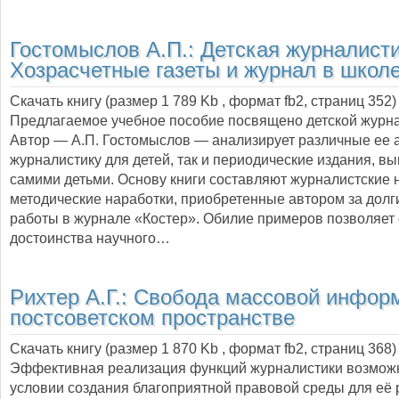
Гостомыслов А.П.:
Детская журналисти
Хозрасчетные газеты и журнал в школ
Скачать книгу (размер 1 789 Kb , формат
fb2
, страниц
352
)
Предлагаемое учебное пособие посвящено детской журна
Автор — А.П. Гостомыслов — анализирует различные ее а
журналистику для детей, так и периодические издания, в
самими детьми. Основу книги составляют журналистские 
методические наработки, приобретенные автором за долг
работы в журнале «Костер». Обилие примеров позволяет 
достоинства научного…
Рихтер А.Г.:
Свобода массовой инфор
постсоветском пространстве
Скачать книгу (размер 1 870 Kb , формат
fb2
, страниц
368
)
Эффективная реализация функций журналистики возмож
условии создания благоприятной правовой среды для её р