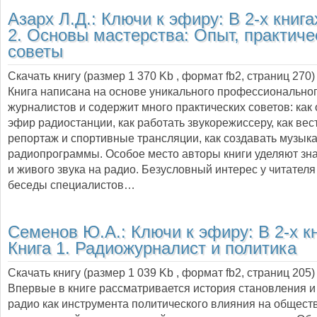
Азарх Л.Д.:
Ключи к эфиру: В 2-х книга
2. Основы мастерства: Опыт, практиче
советы
Скачать книгу (размер 1 370 Kb , формат
fb2
, страниц
270
)
Книга написана на основе уникального профессионально
журналистов и содержит много практических советов: как
эфир радиостанции, как работать звукорежиссеру, как ве
репортаж и спортивные трансляции, как создавать музык
радиопрограммы. Особое место авторы книги уделяют зн
и живого звука на радио. Безусловный интерес у читателя
беседы специалистов…
Семенов Ю.А.:
Ключи к эфиру: В 2-х кн
Книга 1. Радиожурналист и политика
Скачать книгу (размер 1 039 Kb , формат
fb2
, страниц
205
)
Впервые в книге рассматривается история становления и
радио как инструмента политического влияния на общест