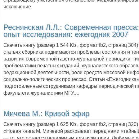
исключение.
Реснянская Л.Л.:
Современная пресса:
опыт исследования: ежегодник 2007
Скачать книгу (размер 1 544 Kb , формат
fb2
, страниц
304
статьях сборника поднимаются проблемы состояния и те
развития современной газетно-журнальной периодики: т
проблематики печатных изданий, журналистского образов
редакционной деятельности, роли средств массовой инф
социально-политических процессах. Статьи «Ежегодника»
подготовленные сотрудниками кафедры периодической п
факультета журналистики МГУ,…
Мичева М.:
Кривой эфир
Скачать книгу (размер 1 625 Kb , формат
fb2
, страниц
320
)
«Новая книга М. Мичевой раскрывает перед нами «тайны
— то, что остается невидимым для аудитории. Любимые 