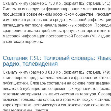
Скачать книгу (размер 1 733 Kb , формат
fb2
, страниц
341
)
Системно исследуется функционирование массовых ин
процессов в современном российском обществе. Рассма
изменения в деятельности средств массовой информации
пятнадцать лет после начала рыночных реформ. Проводи
сравнение и анализ проблем, затронутых автором в книг
массовой информации постсоветской России» (М.: Изд-во 
в контексте перемен,…
Солганик Г.Я.:
Толковый словарь: Язык
радио, телевидения
Скачать книгу (размер 3 813 Kb , формат
fb2
, страниц
749
книге широко представлена лексика и фразеология отече
публицистики. Словарь составлен на основе произведен
писателей-публицистов, современных журналистов, испо
газетные материалы, лингвистическая литература. Слова
включает толкование слова, его грамматическую и стилис
характеристики, лексическую и синтаксическую сочетаемо
фразеологизмы. Даются…