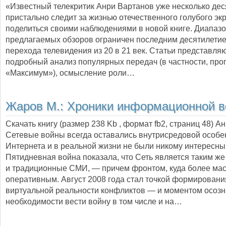
«Известный телекритик Анри Вартанов уже несколько дес
пристально следит за жизнью отечественного голубого экр
поделиться своими наблюдениями в новой книге. Диапаз
предлагаемых обзоров ограничен последним десятилети
перехода телевидения из 20 в 21 век. Статьи представля
подробный анализ популярных передач (в частности, пр
«Максимум»), осмысление роли…
Жаров М.:
Хроники информационной 
Скачать книгу (размер 238 Kb , формат
fb2
, страниц
48
) А
Сетевые войны всегда оставались внутрисредовой особ
Интернета и в реальной жизни не были никому интересны
Пятидневная война показала, что Сеть является таким же
и традиционные СМИ, — причем фронтом, куда более ма
оперативным. Август 2008 года стал точкой формировани
виртуальной реальности конфликтов — и моментом осоз
необходимости вести войну в том числе и на…