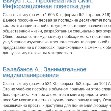
Вычуб Г.С.:
Проблематика СМИ:
Информационная повестка дня
Скачать книгу (размер 1 605 Kb , формат
fb2
, страниц
316
)
Данное пособие — первая за последние десятилетия поп
систематизации знаний о текущем состоянии различных 
общественной жизни, разработанная специально для жур
Общепризнано, что журналисту необходимо как постоянн
углубленное изучение конкретного сегмента социальной пр
представление о процессах, происходящих в смежных обл
данную книгу включены материалы о…
Балабанов А.:
Занимательное
медиапланирование
Скачать книгу (размер 524 Kb , формат
fb2
, страниц
104
) 
Это не учебное пособие в обычном понимании этого слова
беллетристика, хотя ее элементов в книге предостаточно.
пособие можно отнести к научно-популярному жанру. Ос
чрезвычайно просты и доступны для понимания любому че
страдающему умственной отсталостью. Медиапланирова