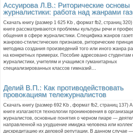
Ассуирова Л.В.:
Риторические основы
журналистики: работа над жанрами га
Скачать книгу (размер 1 625 Kb , формат
fb2
, страниц
320
книге рассматриваются проблемы культуры речи и профе
общения в сфере журналистики. Специфика жанров газет
жанрово-стилистических признаков, риторические принци
методика создания произведений того или иного жанра р
на конкретных примерах. Пособие адресовано студентам 
журналистики, учителям и учащимся гуманитарных
специализированных классов гимназий…
Делий В.П.:
Как противодействовать
провокациям тележурналистов
Скачать книгу (размер 692 Kb , формат
fb2
, страниц
137
) 
книге излагаются технологии проникновения в организац
журналистов, основные понятия о черном пиаре — деятел
направленной на ухудшение имиджа человека или коллек
дискредитацию их деловой репутации. В данном случае 