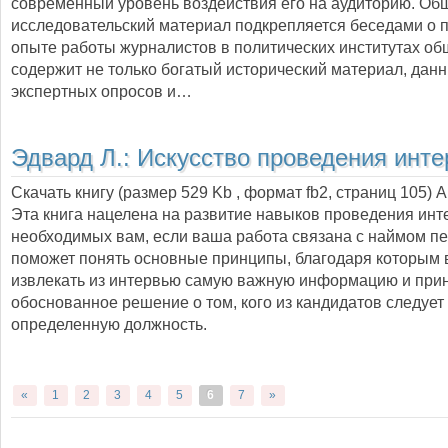
современный уровень воздействия его на аудиторию. О
исследовательский материал подкрепляется беседами о 
опыте работы журналистов в политических институтах об
содержит не только богатый исторический материал, дан
экспертных опросов и…
Эдвард Л.:
Искусство проведения инт
Скачать книгу (размер 529 Kb , формат
fb2
, страниц
105
) 
Эта книга нацелена на развитие навыков проведения инт
необходимых вам, если ваша работа связана с наймом п
поможет понять основные принципы, благодаря которым 
извлекать из интервью самую важную информацию и при
обоснованное решение о том, кого из кандидатов следует
определенную должность.
«
1
2
3
4
5
6
7
»