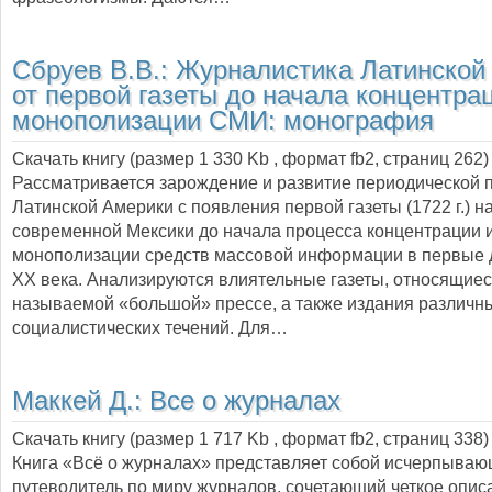
Сбруев В.В.:
Журналистика Латинской
от первой газеты до начала концентра
монополизации СМИ: монография
Скачать книгу (размер 1 330 Kb , формат
fb2
, страниц
262
)
Рассматривается зарождение и развитие периодической п
Латинской Америки с появления первой газеты (1722 г.) н
современной Мексики до начала процесса концентрации 
монополизации средств массовой информации в первые 
XX века. Анализируются влиятельные газеты, относящиеся
называемой «большой» прессе, а также издания различн
социалистических течений. Для…
Маккей Д.:
Все о журналах
Скачать книгу (размер 1 717 Kb , формат
fb2
, страниц
338
)
Книга «Всё о журналах» представляет собой исчерпыва
путеводитель по миру журналов, сочетающий четкое опис