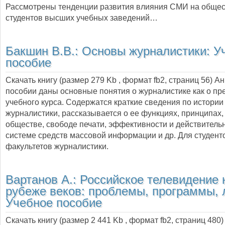
Рассмотрены тенденции развития влияния СМИ на общес
студентов высших учебных заведений…
Бакшин В.В.:
Основы журналистики: У
пособие
Скачать книгу (размер 279 Kb , формат
fb2
, страниц
56
) А
пособии даны основные понятия о журналистике как о пр
учебного курса. Содержатся краткие сведения по истории
журналистики, рассказывается о ее функциях, принципах,
обществе, свободе печати, эффективности и действительн
системе средств массовой информации и др. Для студент
факультетов журналистики.
Вартанов А.:
Российское телевидение 
рубеже веков: проблемы, программы, 
Учебное пособие
Скачать книгу (размер 2 441 Kb , формат
fb2
, страниц
480
)