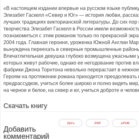
«В настоящем издании впервые на русском языке публик
Элизабет Гаскелл «Север и Юг» — история любви, расска
лучших традициях викторианской литературы. До сих пор
творчества Элизабет Гаскелл в России имели возможност
познакомиться с этим романом только по прекрасной экр
2004 года. Главная героиня, уроженка Южной Англии Мар
вынуждена переехать в северные промышленные район
Впечатлительная девушка глубоко возмущена ужасными у
которых живут рабочие, однако ее негодование против в
фабрики Джона Торнтона невольно перерастает в нежное
Героям на протяжении романа приходится преодолевать
предрассудков, учиться более широко и полно видеть мир,
на черное и белое, на север и юг, учиться доброте и челов
Скачать книгу
.DjVu
.PDF
.ePUB
Добавить
комментарий