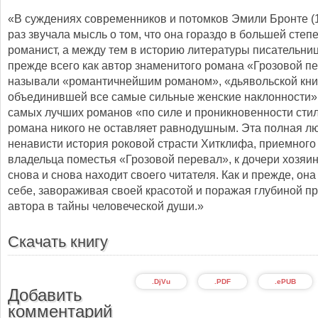
«В суждениях современников и потомков Эмили Бронте (
раз звучала мысль о том, что она гораздо в большей степе
романист, а между тем в историю литературы писательни
прежде всего как автор знаменитого романа «Грозовой пе
называли «романтичнейшим романом», «дьявольской кни
объединившей все самые сильные женские наклонности»,
самых лучших романов «по силе и проникновенности стил
романа никого не оставляет равнодушным. Эта полная л
ненависти история роковой страсти Хитклифа, приемного
владельца поместья «Грозовой перевал», к дочери хозяи
снова и снова находит своего читателя. Как и прежде, она 
себе, завораживая своей красотой и поражая глубиной п
автора в тайны человеческой души.»
Скачать книгу
.DjVu
.PDF
.ePUB
Добавить
комментарий