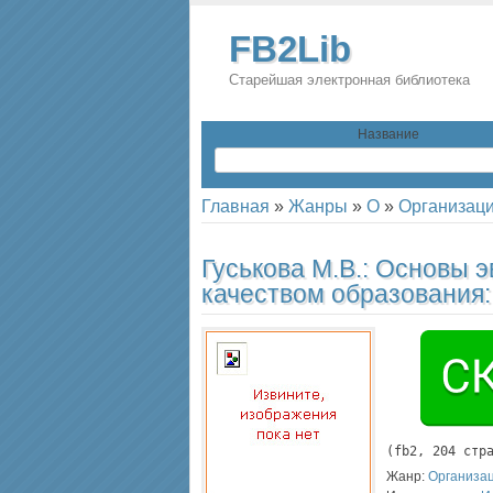
FB2Lib
Старейшая электронная библиотека
Название
Главная
»
Жанры
»
О
»
Организац
Гуськова М.В.:
Основы э
качеством образования
(
fb2
, 
204
 стр
Жанр:
Организа