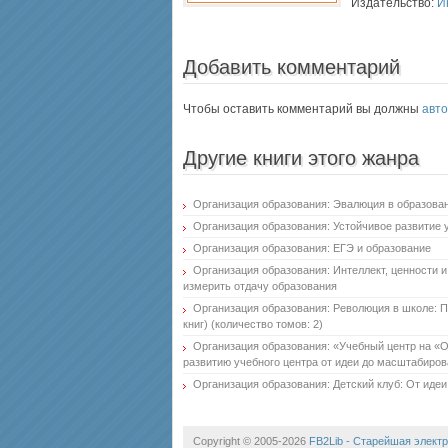
Издательство:
И
Добавить комментарий
Чтобы оставить комментарий вы должны
авто
Другие книги этого жанра
Организация образования: Эвалюция в образова
Организация образования: Устойчивое развитие
Организация образования: ЕГЭ и образование
Организация образования: Интеллект, ценности и
измерить отдачу образования
Организация образования: Революция в школе: П
книг) (количество томов: 2)
Организация образования: «Учебный центр на «О
развитию учебного центра от идеи до масштабиро
Организация образования: Детский клуб: От иде
Copyright © 2005-2026
FB2Lib - Старейшая электр