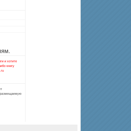
лям.
ги и хотите
либо книгу
.ru
ет
, размещаемую