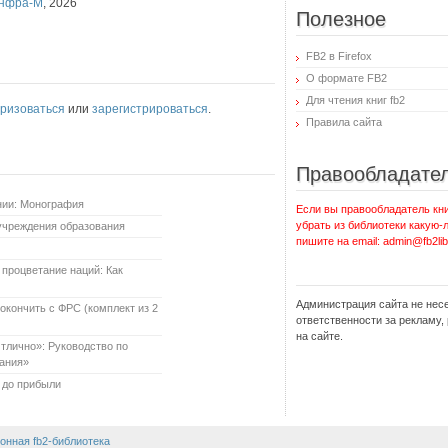
нфра-М
,
2026
Полезное
FB2 в Firefox
О формате FB2
Для чтения книг fb2
ризоваться
или
зарегистрироваться
.
Правила сайта
Правообладате
нии: Монография
Если вы правообладатель кни
убрать из библиотеки какую-
 учреждения образования
пишите на email: admin@fb2lib
 процветание наций: Как
Администрация сайта не нес
окончить с ФРС (комплект из 2
ответственности за рекламу
на сайте.
тлично»: Руководство по
вания»
и до прибыли
онная fb2-библиотека