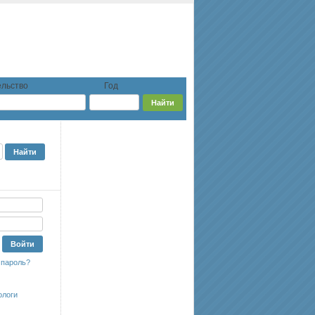
льство
Год
 пароль?