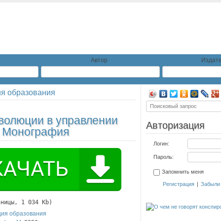
Автор
Издате
ия образования
волюции в управлении
Авторизация
: Монография
Логин:
Пароль:
Запомнить меня
Регистрация
|
Забыли
аницы, 1 034 Kb)
ция образования