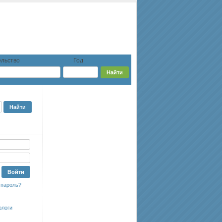
льство
Год
 пароль?