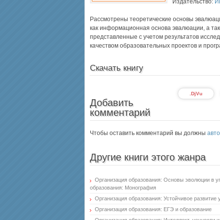
Издательство:
И
Рассмотрены теоретические основы эвалюаци
как информационная основа эвалюации, а та
представленные с учетом результатов исслед
качеством образовательных проектов и прогр
Скачать книгу
.DjVu
Добавить
комментарий
Чтобы оставить комментарий вы должны
авто
Другие книги этого жанра
Организация образования: Основы эволюции в у
образования: Монография
Организация образования: Устойчивое развитие
Организация образования: ЕГЭ и образование