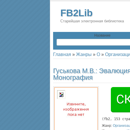
FB2Lib
Старейшая электронная библиотека
Название
Главная
»
Жанры
»
О
»
Организац
Гуськова М.В.:
Эвалюция
Монография
(
fb2
, 
153
 стр
Жанр:
Организа