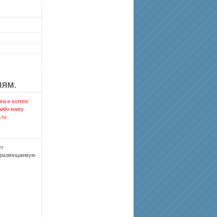
лям.
ги и хотите
либо книгу
.ru
ет
, размещаемую