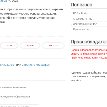
нфра-М
,
2026
Полезное
и в образовании и педагогические измерения
кже методологические основы эвалюации,
FB2 в Firefox
ований в контексте проблем управления
О формате FB2
амм.
Для чтения книг fb2
Правила сайта
Правообладате
.PDF
.ePUB
.FB2.ZIP
Если вы правообладатель кни
убрать из библиотеки какую-
пишите на email: admin@fb2lib
ризоваться
или
зарегистрироваться
.
Администрация сайта не нес
ответственности за рекламу
на сайте.
правлении качеством
 учреждения образования