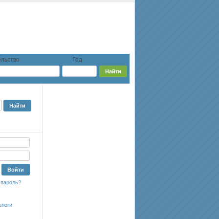
льство
Год
 пароль?