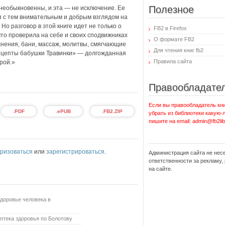
Полезное
необыкновенны, и эта — не исключение. Ее
 с тем внимательным и добрым взглядом на
Но разговор в этой книге идет не только о
FB2 в Firefox
 что проверила на себе и своих сподвижниках
О формате FB2
нения, бани, массаж, молитвы, смягчающие
Для чтения книг fb2
Рецепты бабушки Травинки» — долгожданная
Правила сайта
брой.»
Правообладате
Если вы правообладатель кни
.PDF
.ePUB
.FB2.ZIP
убрать из библиотеки какую-
пишите на email: admin@fb2lib
ризоваться
или
зарегистрироваться
.
Администрация сайта не нес
ответственности за рекламу
на сайте.
доровье человека в
птека здоровья по Болотову