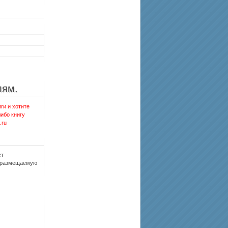
лям.
ги и хотите
либо книгу
.ru
ет
, размещаемую