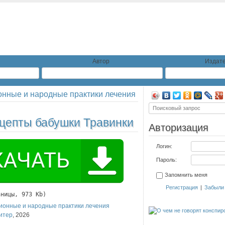
Автор
Издате
нные и народные практики лечения
цепты бабушки Травинки
Авторизация
Логин:
Пароль:
Запомнить меня
Регистрация
|
Забыли
аницы, 973 Kb)
ионные и народные практики лечения
итер
,
2026