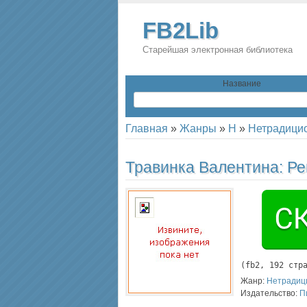
FB2Lib
Старейшая электронная библиотека
Название
Главная
»
Жанры
»
Н
»
Нетрадицио
Травинка Валентина:
Ре
(
fb2
, 
192
 стр
Жанр:
Нетрадиц
Издательство:
П