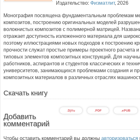
Издательство:
Физматлит
,
2026
Монография посвящена фундаментальным проблемам м
композитов, построению оригинальных моделей разруше
волокнистых композитов с полимерной матрицей. Назван
отражает доступность изложенного материала для широко
поэтому иллюстрациями новых подходов к построению к
прочности служат простые примеры проектного расчета и
типовых элементов композитных конструкций. Для научн
работников, аспирантов и студентов классических и техни
университетов, занимающихся проблемами создания и п
композитных материалов в различных отраслях машинос
Скачать книгу
.DjVu
.PDF
.ePUB
Добавить
комментарий
Чтобы оставить комментарий вы должны
авторизоваться