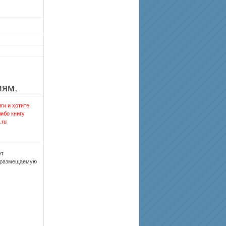
лям.
ги и хотите
либо книгу
.ru
ет
, размещаемую