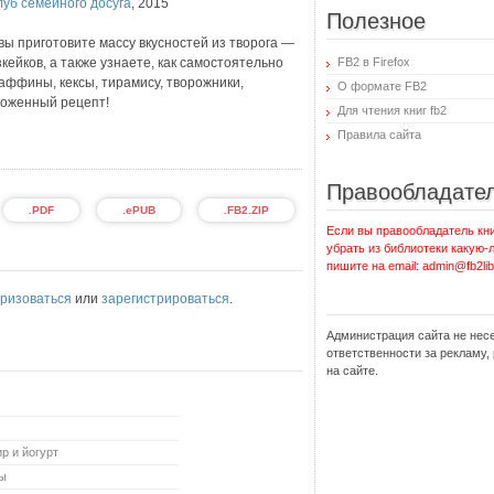
луб семейного досуга
,
2015
Полезное
вы приготовите массу вкусностей из творога —
ейков, а также узнаете, как самостоятельно
FB2 в Firefox
маффины, кексы, тирамису, творожники,
О формате FB2
ложенный рецепт!
Для чтения книг fb2
Правила сайта
Правообладате
.PDF
.ePUB
.FB2.ZIP
Если вы правообладатель кни
убрать из библиотеки какую-
пишите на email: admin@fb2lib
ризоваться
или
зарегистрироваться
.
Администрация сайта не нес
ответственности за рекламу
на сайте.
р и йогурт
ты