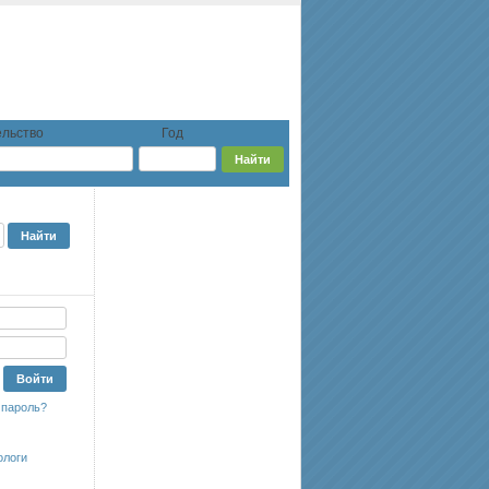
льство
Год
 пароль?