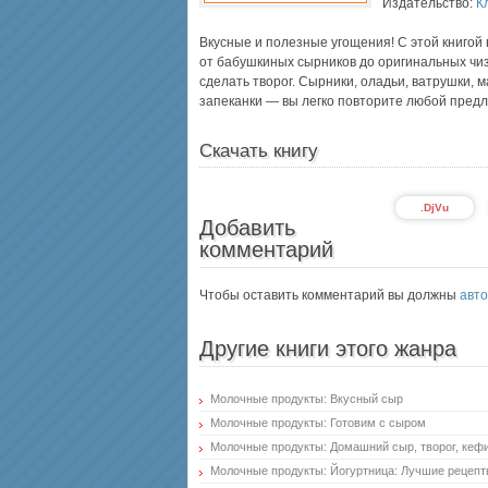
Издательство:
К
Вкусные и полезные угощения! С этой книгой 
от бабушкиных сырников до оригинальных чизк
сделать творог. Сырники, оладьи, ватрушки, 
запеканки — вы легко повторите любой пред
Скачать книгу
.DjVu
Добавить
комментарий
Чтобы оставить комментарий вы должны
авто
Другие книги этого жанра
Молочные продукты: Вкусный сыр
Молочные продукты: Готовим с сыром
Молочные продукты: Домашний сыр, творог, кефи
Молочные продукты: Йогуртница: Лучшие рецеп