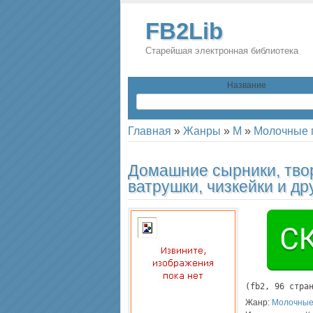
FB2Lib
Старейшая электронная библиотека
Название
Главная
»
Жанры
»
М
»
Молочные 
Домашние сырники, твор
ватрушки, чизкейки и др
(
fb2
, 
96
 стра
Жанр:
Молочные