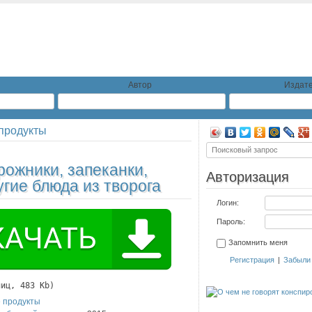
Автор
Издате
продукты
ожники, запеканки,
Авторизация
угие блюда из творога
Логин:
Пароль:
Запомнить меня
Регистрация
|
Забыли
ниц, 483 Kb)
 продукты