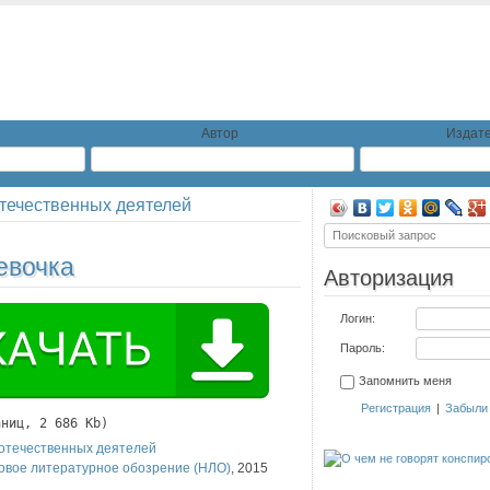
Автор
Издате
течественных деятелей
евочка
Авторизация
Логин:
Пароль:
Запомнить меня
Регистрация
|
Забыли
аниц, 2 686 Kb)
отечественных деятелей
овое литературное обозрение (НЛО)
,
2015