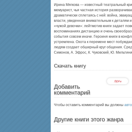
Ирина Мягкова — известный театральный крити
мемуарист, чья частная история разворачива
драматически сплетаясь с ней: война, эвакуа
власти, увиденная внимательным к деталям 
«чужой девочки»: лейтмотив книги задает по
воспоминаниях дистанцию и очень своеобраз
события совсем иначе. Героиня книги в конфл
устремлена. Охота к перемене мест побуждае
людям создает обширный круг общения. Среди
Симонов, А. Эфрос, К. Чуковский, Ю. Мильтини
Скачать книгу
.DjVu
Добавить
комментарий
Чтобы оставить комментарий вы должны
авто
Другие книги этого жанра