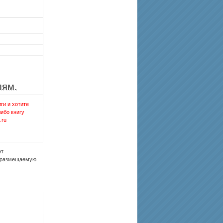
лям.
ги и хотите
либо книгу
.ru
ет
, размещаемую