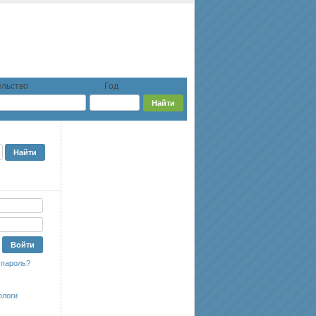
льство
Год
 пароль?