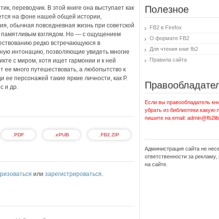
Полезное
к, переводчик. В этой книге она выступает как
ется на фоне нашей общей истории,
ция, обычная повседневная жизнь при советской
FB2 в Firefox
и памятливым взглядом. Но — с ощущением
О формате FB2
вествованию редко встречающуюся в
Для чтения книг fb2
ную интонацию, позволяющие увидеть многие
Правила сайта
икте с миром, хотя ищет гармонии и к ней
т ее много путешествовать, а любопытство к
 ее персонажей такие яркие личности, как Р.
Правообладате
с и др.
Если вы правообладатель кни
убрать из библиотеки какую-
пишите на email: admin@fb2lib
.PDF
.ePUB
.FB2.ZIP
Администрация сайта не нес
ответственности за рекламу
на сайте.
ризоваться
или
зарегистрироваться
.