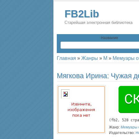
FB2Lib
Старейшая электронная библиотека
Название
Главная
»
Жанры
»
М
»
Мемуары о
Мягкова Ирина:
Чужая д
(
fb2
, 
528
 стр
Жанр:
Мемуары 
Издательство:
Н