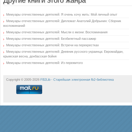
Другие книги этого жанра
Мемуары отечественных деятелей: Я очень хочу жить: Мой личный опыт
Мемуары отечественных деятелей: Дипломат Анатолий Добрынин: Сборник
воспоминаний
Мемуары отечественных деятелей: Мысли о жизни: Воспоминания
Мемуары отечественных деятелей: Безбилетный пассажир
Мемуары отечественных деятелей: Встречи на перекрестках
Мемуары отечественных деятелей: Дневник русского украинца: Евромайдан,
крымская весна, донбасская бойня
Мемуары отечественных деятелей: Из пережитого
Copyright © 2005-2026
FB2Lib - Старейшая электронная fb2-библиотека