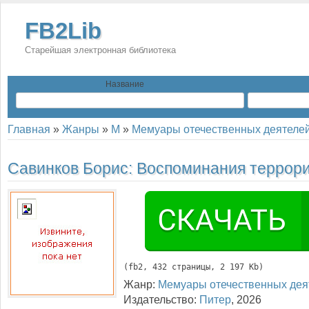
FB2Lib
Старейшая электронная библиотека
Название
Главная
»
Жанры
»
М
»
Мемуары отечественных деятеле
Савинков Борис:
Воспоминания террор
(
fb2
, 
432
 страницы, 2 197 Kb)
Жанр:
Мемуары отечественных дея
Издательство:
Питер
,
2026