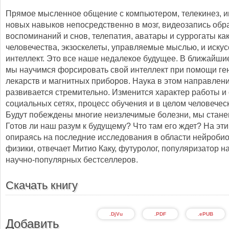
Прямое мысленное общение с компьютером, телекинез, 
новых навыков непосредственно в мозг, видеозапись обр
воспоминаний и снов, телепатия, аватары и суррогаты к
человечества, экзоскелеты, управляемые мыслью, и иску
интеллект. Это все наше недалекое будущее. В ближайши
мы научимся форсировать свой интеллект при помощи ге
лекарств и магнитных приборов. Наука в этом направлен
развивается стремительно. Изменится характер работы и
социальных сетях, процесс обучения и в целом человечес
Будут побеждены многие неизлечимые болезни, мы стане
Готов ли наш разум к будущему? Что там его ждет? На эт
опираясь на последние исследования в области нейробио
физики, отвечает Митио Каку, футуролог, популяризатор н
научно-популярных бестселлеров.
Скачать книгу
.DjVu
.PDF
.ePUB
Добавить