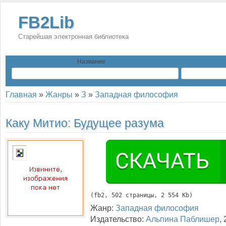
FB2Lib
Старейшая электронная библиотека
Название
Главная
»
Жанры
»
З
»
Западная философия
Каку Митио:
Будущее разума
(
fb2
, 
502
 страницы, 2 554 Kb)
Жанр:
Западная философия
Издательство:
Альпина Паблишер
,