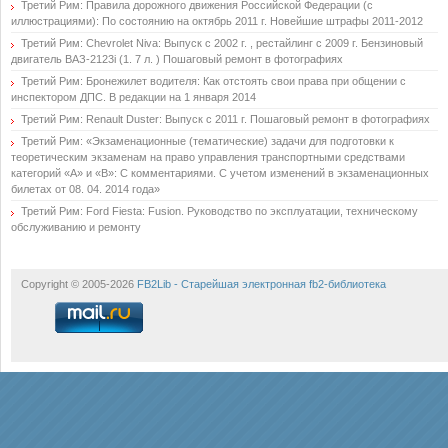
Третий Рим: Правила дорожного движения Российской Федерации (с
иллюстрациями): По состоянию на октябрь 2011 г. Новейшие штрафы 2011-2012
Третий Рим: Chevrolet Niva: Выпуск с 2002 г. , рестайлинг с 2009 г. Бензиновый
двигатель ВАЗ-2123i (1. 7 л. ) Пошаговый ремонт в фотографиях
Третий Рим: Бронежилет водителя: Как отстоять свои права при общении с
инспектором ДПС. В редакции на 1 января 2014
Третий Рим: Renault Duster: Выпуск с 2011 г. Пошаговый ремонт в фотографиях
Третий Рим: «Экзаменационные (тематические) задачи для подготовки к
теоретическим экзаменам на право управления транспортными средствами
категорий «А» и «В»: С комментариями. С учетом изменений в экзаменационных
билетах от 08. 04. 2014 года»
Третий Рим: Ford Fiesta: Fusion. Руководство по эксплуатации, техническому
обслуживанию и ремонту
Copyright © 2005-2026
FB2Lib - Старейшая электронная fb2-библиотека