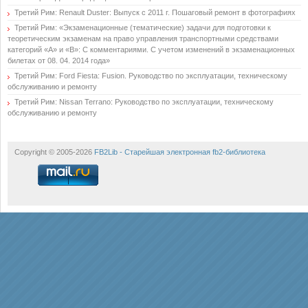
Третий Рим: Renault Duster: Выпуск с 2011 г. Пошаговый ремонт в фотографиях
Третий Рим: «Экзаменационные (тематические) задачи для подготовки к
теоретическим экзаменам на право управления транспортными средствами
категорий «А» и «В»: С комментариями. С учетом изменений в экзаменационных
билетах от 08. 04. 2014 года»
Третий Рим: Ford Fiesta: Fusion. Руководство по эксплуатации, техническому
обслуживанию и ремонту
Третий Рим: Nissan Terrano: Руководство по эксплуатации, техническому
обслуживанию и ремонту
Copyright © 2005-2026
FB2Lib - Старейшая электронная fb2-библиотека