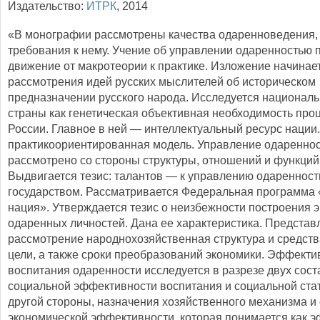
Издательство:
ИТРК
,
2014
«В монографии рассмотрены качества одаренноведения,
требования к нему. Учение об управлении одаренностью 
движение от макротеории к практике. Изложение начинает
рассмотрения идей русских мыслителей об историческом
предназначении русского народа. Исследуется национал
страны как генетическая объективная необходимость про
России. Главное в ней — интеллектуальный ресурс нации
практикоориентированная модель. Управление одаренно
рассмотрено со стороны структуры, отношений и функций
Выдвигается тезис: талантов — к управлению одаренност
государством. Рассматривается Федеральная программа
нация». Утверждается тезис о неизбежности построения 
одаренных личностей. Дана ее характеристика. Представ
рассмотрение народнохозяйственная структура и средст
цели, а также сроки преобразований экономики. Эффекти
воспитания одаренности исследуется в разрезе двух сос
социальной эффективности воспитания и социальной стат
другой стороны, назначения хозяйственного механизма и 
экономической эффективности, которая понимается как 