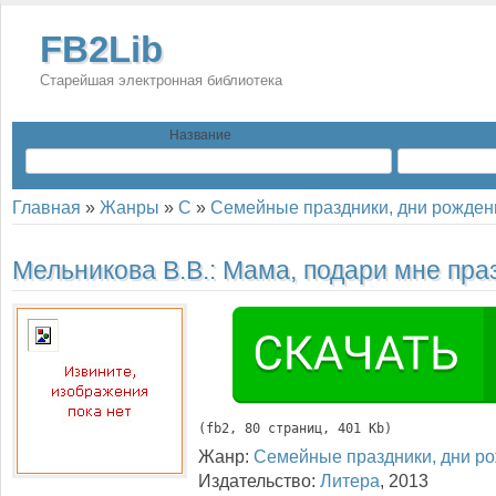
FB2Lib
Старейшая электронная библиотека
Название
Главная
»
Жанры
»
С
»
Семейные праздники, дни рожден
Мельникова В.В.:
Мама, подари мне пра
(
fb2
, 
80
 страниц, 401 Kb)
Жанр:
Семейные праздники, дни р
Издательство:
Литера
,
2013