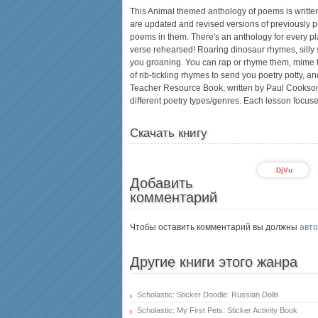
This Animal themed anthology of poems is written
are updated and revised versions of previously p
poems in them. There's an anthology for every p
verse rehearsed! Roaring dinosaur rhymes, silly
you groaning. You can rap or rhyme them, mime t
of rib-tickling rhymes to send you poetry potty, an
Teacher Resource Book, written by Paul Cookson
different poetry types/genres. Each lesson focus
Скачать книгу
.DjVu
Добавить
комментарий
Чтобы оставить комментарий вы должны
авто
Другие книги этого жанра
Scholastic: Sticker Doodle: Russian Dolls
Scholastic: My First Pets: Sticker Activity Book