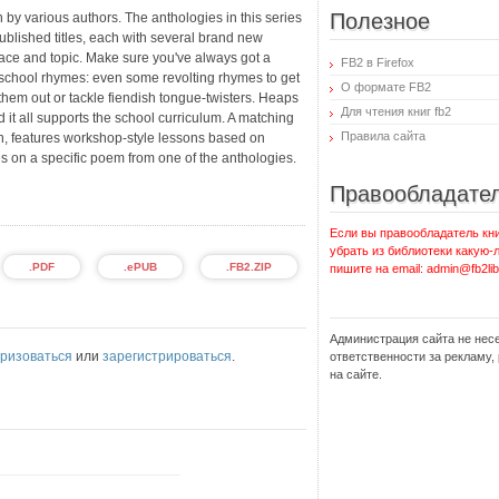
Полезное
 by various authors. The anthologies in this series
ublished titles, each with several brand new
lace and topic. Make sure you've always got a
FB2 в Firefox
 school rhymes: even some revolting rhymes to get
О формате FB2
hem out or tackle fiendish tongue-twisters. Heaps
Для чтения книг fb2
d it all supports the school curriculum. A matching
Правила сайта
, features workshop-style lessons based on
es on a specific poem from one of the anthologies.
Правообладате
Если вы правообладатель кни
убрать из библиотеки какую-
.PDF
.ePUB
.FB2.ZIP
пишите на email: admin@fb2lib
Администрация сайта не нес
ризоваться
или
зарегистрироваться
.
ответственности за рекламу
на сайте.