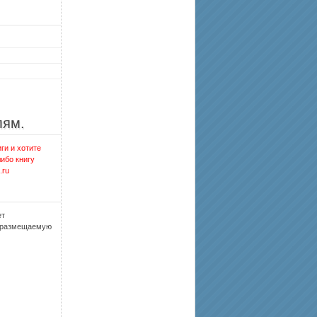
лям.
ги и хотите
либо книгу
.ru
ет
, размещаемую