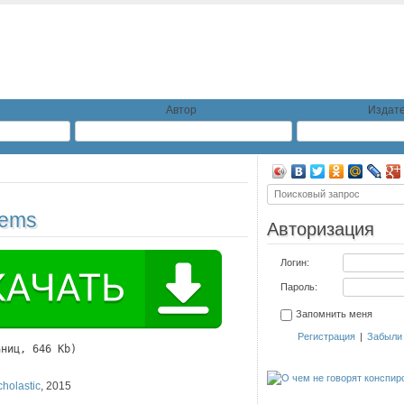
Автор
Издате
oems
Авторизация
Логин:
Пароль:
Запомнить меня
Регистрация
|
Забыли
аниц, 646 Kb)
cholastic
,
2015