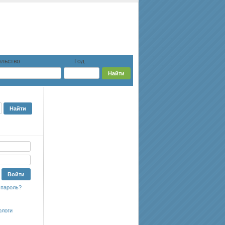
льство
Год
 пароль?