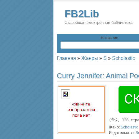
FB2Lib
Старейшая электронная библиотека
Название
Главная
»
Жанры
»
S
»
Scholastic
Curry Jennifer:
Animal P
(
fb2
, 
128
 стр
Жанр:
Scholastic
Издательство:
S