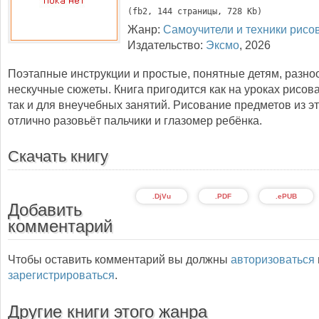
(
fb2
, 
144
 страницы, 728 Kb)
Жанр:
Самоучители и техники рисо
Издательство:
Эксмо
,
2026
Поэтапные инструкции и простые, понятные детям, разно
нескучные сюжеты. Книга пригодится как на уроках рисов
так и для внеучебных занятий. Рисование предметов из эт
отлично разовьёт пальчики и глазомер ребёнка.
Скачать книгу
.DjVu
.PDF
.ePUB
Добавить
комментарий
Чтобы оставить комментарий вы должны
авторизоваться
зарегистрироваться
.
Другие книги этого жанра