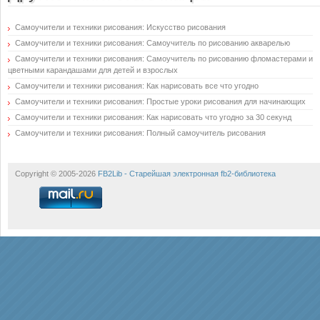
Самоучители и техники рисования: Искусство рисования
Самоучители и техники рисования: Самоучитель по рисованию акварелью
Самоучители и техники рисования: Самоучитель по рисованию фломастерами и
цветными карандашами для детей и взрослых
Самоучители и техники рисования: Как нарисовать все что угодно
Самоучители и техники рисования: Простые уроки рисования для начинающих
Самоучители и техники рисования: Как нарисовать что угодно за 30 секунд
Самоучители и техники рисования: Полный самоучитель рисования
Copyright © 2005-2026
FB2Lib - Старейшая электронная fb2-библиотека