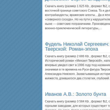
Скачать книгу (размер 1 625 Kb , формат
fb2
,
восточной границе советского Союза. То и д
контрабандисты, вражеские агенты... Да и я
«северного соседа». Но на пути у нарушителе
ныне — советские пограничники. Произведен
военно-приключенческой литературы,…
Фудель Николай Сергеевич
Тверской: Роман-эпоха
Скачать книгу (размер 2 686 Kb , формат
fb2
,
Исторический роман «Михаил Тверской», нап
впервые увидел свет в 1996 году под назван
значимая в те времена на Руси фигура Тверс
Александра Невского. Захватывающая история
княжеств, длившегося два столетия, глубоки
Иванов А.В.:
Золото бунта
Скачать книгу (размер 3 584 Kb , формат
fb2
,
горными заводами, для которых существует то