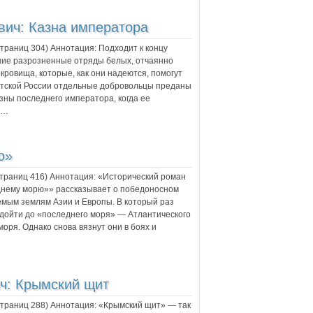
вич:
Казна императора
 страниц
304
) Аннотация:
Подходит к концу
дние разрозненные отряды белых, отчаянно
кровища, которые, как они надеются, помогут
етской России отдельные добровольцы преданы
азны последнего императора, когда ее
е…
ю»
страниц
416
) Аннотация:
«Исторический роман
днему морю»» рассказывает о победоносном
емым землям Азии и Европы. В который раз
ь дойти до «последнего моря» — Атлантического
моря. Однако снова вязнут они в боях и
ч:
Крымский щит
 страниц
288
) Аннотация:
«Крымский щит» — так