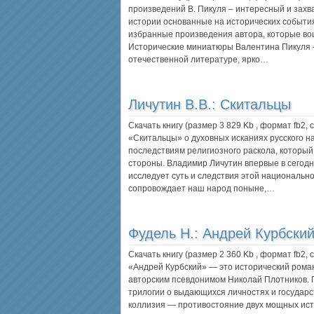
произведений В. Пикуля – интересный и зах
истории основанные на исторических событи
избранные произведения автора, которые вош
Исторические миниатюры Валентина Пикуля –
отечественной литературе, ярко…
Личутин В.В.:
Скитальцы
Скачать книгу (размер 3 829 Kb , формат
fb2
,
«Скитальцы» о духовных исканиях русского н
последствиям религиозного раскола, которы
стороны. Владимир Личутин впервые в сегод
исследует суть и следствия этой национальной
сопровождает наш народ поныне,…
Фудель Н.:
Андрей Курбский
Скачать книгу (размер 2 360 Kb , формат
fb2
,
«Андрей Курбский» — это исторический роман
авторским псевдонимом Николай Плотников. 
трилогии о выдающихся личностях и государ
коллизия — противостояние двух мощных исто