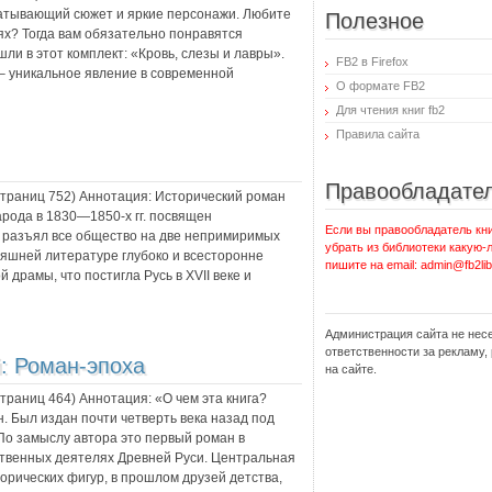
ватывающий сюжет и яркие персонажи. Любите
Полезное
ях? Тогда вам обязательно понравятся
ли в этот комплект: «Кровь, слезы и лавры».
FB2 в Firefox
 уникальное явление в современной
О формате FB2
Для чтения книг fb2
Правила сайта
Правообладате
 страниц
752
) Аннотация:
Исторический роман
арода в 1830—1850‑х гг. посвящен
Если вы правообладатель кни
й разъял все общество на две непримиримых
убрать из библиотеки какую-
няшней литературе глубоко и всесторонне
пишите на email: admin@fb2lib
 драмы, что постигла Русь в XVII веке и
Администрация сайта не нес
ответственности за рекламу
: Роман-эпоха
на сайте.
 страниц
464
) Аннотация:
«О чем эта книга?
. Был издан почти четверть века назад под
По замыслу автора это первый роман в
ственных деятелях Древней Руси. Центральная
рических фигур, в прошлом друзей детства,