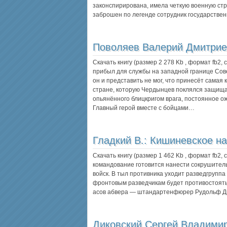
законспирирована, имела четкую военную стру
заброшен по легенде сотрудник государстве
Поволяев Валерий Дмитрие
Скачать книгу (размер 2 278 Kb , формат
fb2
,
прибыл для службы на западной границе Сове
он и представить не мог, что принесёт самая к
стране, которую Чердынцев поклялся защищат
опьянённого блицкригом врага, постоянное о
Главный герой вместе с бойцами…
Гладкий В.:
Кишиневское н
Скачать книгу (размер 1 462 Kb , формат
fb2
,
командование готовится нанести сокрушител
войск. В тыл противника уходит разведгрупп
фронтовым разведчикам будет противостоять
асов абвера — штандартенфюрер Рудольф 
Диковский Сергей Владими