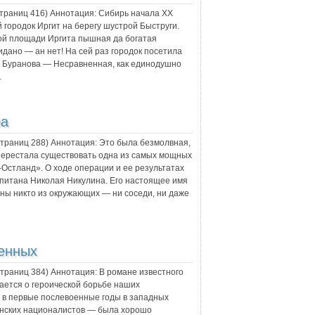
страниц
416
) Аннотация:
Сибирь начала XX
 городок Иргит на берегу шустрой Быструги.
ной площади Иргита пышная да богатая
идано — ан нет! На сей раз городок посетила
 Буранова — Несравненная, как единодушно
…
ра
 страниц
288
) Аннотация:
Это была безмолвная,
 перестала существовать одна из самых мощных
Остланд». О ходе операции и ее результатах
питана Николая Никулина. Его настоящее имя
ны никто из окружающих — ни соседи, ни даже
енных
 страниц
384
) Аннотация:
В романе известного
ается о героической борьбе наших
 в первые послевоенные годы в западных
инских националистов — была хорошо