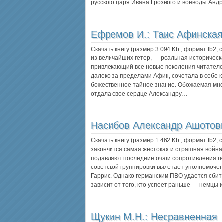
русского царя Ивана Грозного и воеводы Ан
Ефремов И.:
Таис Афинска
Скачать книгу (размер 3 094 Kb , формат
fb2
,
из величайших гетер, — реальная историческ
привлекающий все новые поколения читателе
далеко за пределами Афин, сочетала в себе к
божественное тайное знание. Обожаемая мно
отдала свое сердце Александру…
Насибов Александр Ашотов
Скачать книгу (размер 1 462 Kb , формат
fb2
,
закончится самая жестокая и страшная война
подавляют последние очаги сопротивления ги
советской группировки вылетает уполномоче
Гаррис. Однако германским ПВО удается сбить
зависит от того, кто успеет раньше — немцы
Щукин М.Н.:
Несравненная