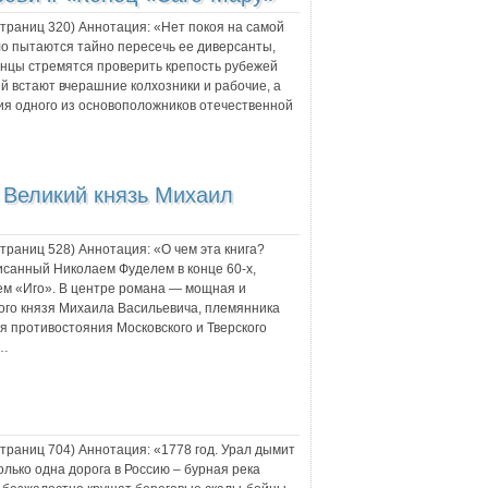
 страниц
320
) Аннотация:
«Нет покоя на самой
ело пытаются тайно пересечь ее диверсанты,
понцы стремятся проверить крепость рубежей
й встают вчерашние колхозники и рабочие, а
ия одного из основоположников отечественной
:
Великий князь Михаил
 страниц
528
) Аннотация:
«О чем эта книга?
исанный Николаем Фуделем в конце 60-х,
ием «Иго». В центре романа — мощная и
кого князя Михаила Васильевича, племянника
 противостояния Московского и Тверского
й…
 страниц
704
) Аннотация:
«1778 год. Урал дымит
лько одна дорога в Россию – бурная река