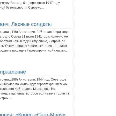
ктуру. В отряд бандеровцев в 1947 году
нной безопасности. Суровую…
вич:
Лесные солдаты
 страниц
448
) Аннотация:
Лейтенант Чердынцев
тского Союза 21 июня 1941 года. Конечно же
ороткая ночь в году и ему лично, и огромной
ь. Отступление с боями, скитания по тылам
жидание последней кровопролитной схватки...
аправление
 страниц
288
) Аннотация:
1944 год. Советское
ьный удар по южной группировке фашистских
а старшего лейтенанта Маркелова. Но
 подразделение, которое возглавляет один из
Дитрих…
рович:
«Конец «Саго-Мару»