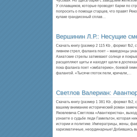
Чусовая. Но здесь барки с заводским железо
У сплавщиков, которые проводят барки по ст
попросить о помощи старцев, что правят Реко
кулаке грандиозный сплав…
Вершинин Л.Р.:
Несущие сме
Скачать книгу (размер 2 115 Kb , формат
fb2
, 
ливнем стрел, фаланга поет – македонцы уна
Азиатские стрелы затмевают солнце и покрыв
расщепляют щиты и находят щели в доспехах.
пока фаланга поет «эмбатерию», боевой гимн
фалангой. «Тысячи глоток пели, кричали,…
Светлов Валериан:
Авантюр
Скачать книгу (размер 1 381 Kb , формат
fb2
,
вашему вниманию исторический роман замеча
Яковлевича Светлова «Авантюристка», выхо
узнаете о судьбе леди Гамильтон, которая н
истории и политике. Императрицы, жены, фа
харизматичные, неординарные! Добившись вы