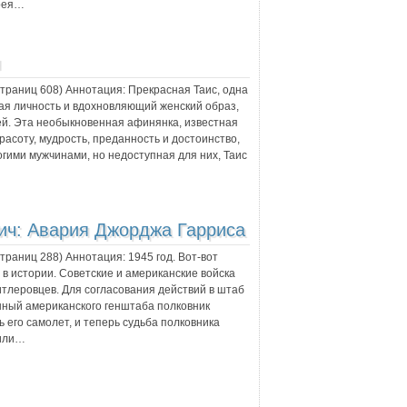
дрея…
я
 страниц
608
) Аннотация:
Прекрасная Таис, одна
ая личность и вдохновляющий женский образ,
й. Эта необыкновенная афинянка, известная
расоту, мудрость, преданность и достоинство,
гими мужчинами, но недоступная для них, Таис
ич:
Авария Джорджа Гарриса
 страниц
288
) Аннотация:
1945 год. Вот-вот
 в истории. Советские и американские войска
тлеровцев. Для согласования действий в штаб
нный американского генштаба полковник
 его самолет, и теперь судьба полковника
 или…