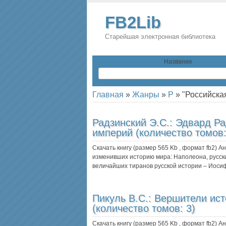
FB2Lib
Старейшая электронная библиотека
Название
Главная
»
Жанры
»
Р
»
"Российска
Радзинский Э.С.:
Эдвард Ра
империй (количество томов:
Скачать книгу (размер 565 Kb , формат
fb2
) А
изменивших историю мира: Наполеона, русских
величайших тиранов русской истории – Иоси
Пикуль В.С.:
Вершители исто
(количество томов: 3)
Скачать книгу (размер 565 Kb , формат
fb2
) А