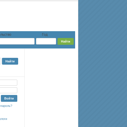
льство
Год
 пароль?