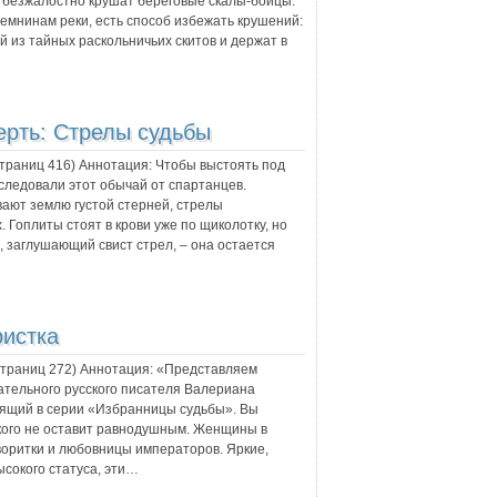
м безжалостно крушат береговые скалы-бойцы.
ремнинам реки, есть способ избежать крушений:
й из тайных раскольничьих скитов и держат в
рть: Стрелы судьбы
страниц
416
) Аннотация:
Чтобы выстоять под
следовали этот обычай от спартанцев.
ают землю густой стерней, стрелы
 Гоплиты стоят в крови уже по щиколотку, но
, заглушающий свист стрел, – она остается
истка
 страниц
272
) Аннотация:
«Представляем
тельного русского писателя Валериана
дящий в серии «Избранницы судьбы». Вы
икого не оставит равнодушным. Женщины в
воритки и любовницы императоров. Яркие,
сокого статуса, эти…