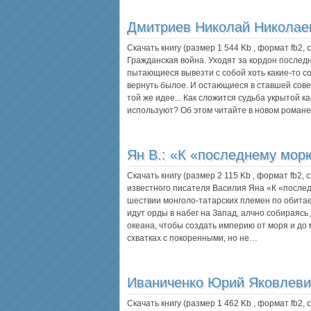
Дмитриев Николай Николае
Скачать книгу (размер 1 544 Kb , формат
fb2
,
Гражданская война. Уходят за кордон после
пытающиеся вывезти с собой хоть какие-то со
вернуть былое. И остающиеся в ставшей сов
той же идее... Как сложится судьба укрытой к
используют? Об этом читайте в новом роман
Ян В.:
«К «последнему мор
Скачать книгу (размер 2 115 Kb , формат
fb2
, 
известного писателя Василия Яна «К «после
шествии монголо-татарских племен по обита
идут орды в набег на Запад, алчно собираяс
океана, чтобы создать империю от моря и до 
схватках с покоренными, но не…
Иваниченко Юрий Яковлеви
Скачать книгу (размер 1 462 Kb , формат
fb2
,