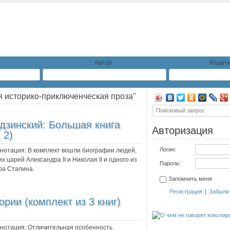
Автор
Издате
я историко-приключенческая проза"
дзинский: Большая книга
Авторизация
 2)
Логин:
ннотация:
В комплект вошли биографии людей,
 царей Александра II и Николая II и одного из
Пароль:
фа Сталина.
Запомнить меня
Регистрация
|
Забыли
рии (комплект из 3 книг)
ннотация:
Отличительная особенность