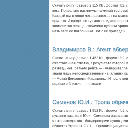
Скачать книгу (размер 2 115 Kb , формат
fb2
, 
века. Привольно раскинулся шумный торговый
Каждый год в конце лета расцветает на глав
ярмарка. И вроде все тут давно видано-перев
знаменитая певица, любимица публики Арина
называли ее поклонники. Вот с ее приезда и
Владимиров В.:
Агент абве
Скачать книгу (размер 1 462 Kb , формат
fb2
,
ожесточенная схватка, в результате которой
разведшкол Третьего рейха — «Абверштелле-
знали лишь непосредственные начальники ка
— Мокий Демьянович Каращенко. И после вой
родные и близкие — не знали…
Семенов Ю.И.:
Тропа обреч
Скачать книгу (размер 1 952 Kb , формат
fb2
,
русского писателя Юрия Семенова рассказыв
контрразведчиков с бандеровцами-оуновцами
областях Украины. ОУН — Организация укра