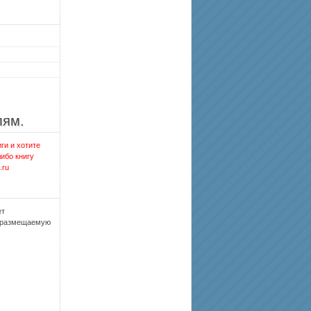
лям.
ги и хотите
либо книгу
.ru
ет
, размещаемую