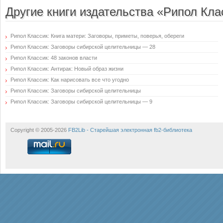
Другие книги издательства «Рипол Кла
Рипол Классик: Книга матери: Заговоры, приметы, поверья, обереги
Рипол Классик: Заговоры сибирской целительницы — 28
Рипол Классик: 48 законов власти
Рипол Классик: Антирак: Новый образ жизни
Рипол Классик: Как нарисовать все что угодно
Рипол Классик: Заговоры сибирской целительницы
Рипол Классик: Заговоры сибирской целительницы — 9
Copyright © 2005-2026
FB2Lib - Старейшая электронная fb2-библиотека