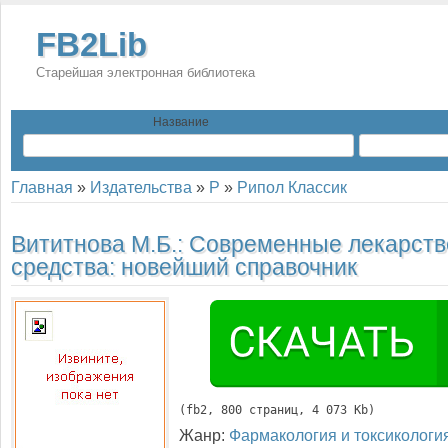
FB2Lib
Старейшая электронная библиотека
Название
Главная
»
Издательства
»
Р
»
Рипол Классик
Вититнова М.Б.:
Современные лекарст
средства: новейший справочник
(
fb2
, 
800
 страниц, 4 073 Kb)
Жанр:
Фармакология и токсикологи