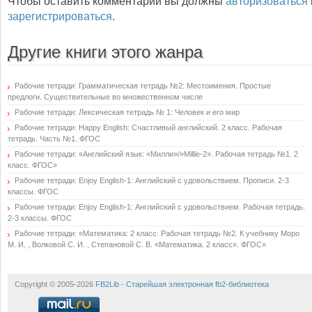
Чтобы оставить комментарий вы должны
авторизоваться
зарегистрироваться
.
Другие книги этого жанра
Рабочие тетради: Грамматическая тетрадь №2: Местоимения. Простые
предлоги. Существительные во множественном числе
Рабочие тетради: Лексическая тетрадь № 1: Человек и его мир
Рабочие тетради: Happy English: Счастливый английский. 2 класс. Рабочая
тетрадь. Часть №1. ФГОС
Рабочие тетради: «Английский язык: «Милли»/»Millie-2». Рабочая тетрадь №1. 2
класс. ФГОС»
Рабочие тетради: Enjoy English-1: Английский с удовольствием. Прописи. 2-3
классы. ФГОС
Рабочие тетради: Enjoy English-1: Английский с удовольствием. Рабочая тетрадь.
2-3 классы. ФГОС
Рабочие тетради: «Математика: 2 класс. Рабочая тетрадь №2. К учебнику Моро
М. И. , Волковой С. И. , Степановой С. В. «Математика. 2 класс». ФГОС»
Copyright © 2005-2026
FB2Lib - Старейшая электронная fb2-библиотека