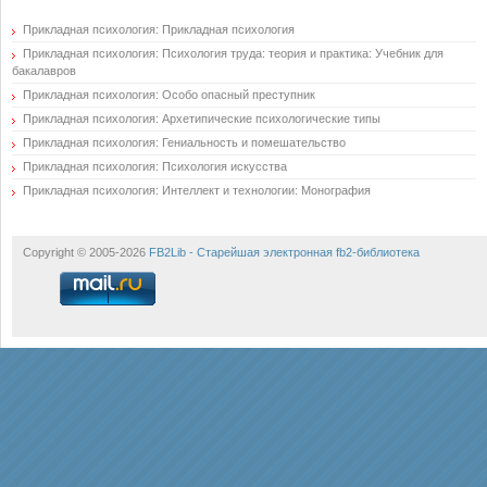
Прикладная психология: Прикладная психология
Прикладная психология: Психология труда: теория и практика: Учебник для
бакалавров
Прикладная психология: Особо опасный преступник
Прикладная психология: Архетипические психологические типы
Прикладная психология: Гениальность и помешательство
Прикладная психология: Психология искусства
Прикладная психология: Интеллект и технологии: Монография
Copyright © 2005-2026
FB2Lib - Старейшая электронная fb2-библиотека