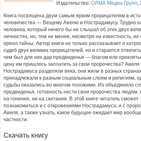
Издательство:
ОЛМА Медиа Групп
,
Книга посвящена двум самым ярким прорицателям в ист
человечества — Вещему Авелю и Нострадамусу. Трудно н
человека, который ничего бы не слышал об этих двух вел
личностях, но, тем не менее, несмотря на известность, их
ореол тайны. Автор книги не только рассказывает о хитр
судеб двух великих прорицателей, но и старается ответить
чем был для них дар предвиденья — благом или проклят
цену им пришлось заплатить за свои пророчества? Авеля 
Нострадамуса разделяли века, они жили в разных странах
принадлежали к разным социальным слоям и религиям, о
судьбы оказались во многом похожими. Их объединяло с
предвиденья, готовность нести свои пророчества людям, 
на гонения, ни на скитания. В этой книге читатель сможет
познакомиться и с откровениями Нострадамуса, и с прор
Авеля, а также узнать, какое будущее ожидает мир вообщ
частности.
Скачать книгу