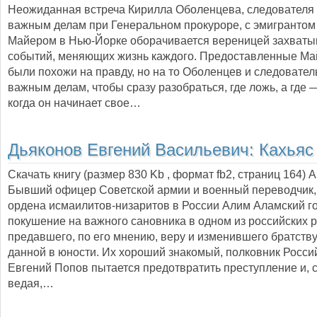
Неожиданная встреча Кирилла Оболенцева, следователя 
важным делам при Генеральном прокуроре, с эмигранто
Майером в Нью-Йорке оборачивается вереницей захват
событий, меняющих жизнь каждого. Предоставленные М
были похожи на правду, но на то Оболенцев и следовател
важным делам, чтобы сразу разобраться, где ложь, а где 
когда он начинает свое…
Дьяконов Евгений Васильевич:
Кахьяс
Скачать книгу (размер 830 Kb , формат
fb2
, страниц
164
) 
Бывший офицер Советской армии и военный переводчик,
ордена исмаилитов-низаритов в России Алим Аламский г
покушение на важного сановника в одном из российских р
предавшего, по его мнению, веру и изменившего братству
данной в юности. Их хороший знакомый, полковник Росси
Евгений Попов пытается предотвратить преступление и, с
ведая,…