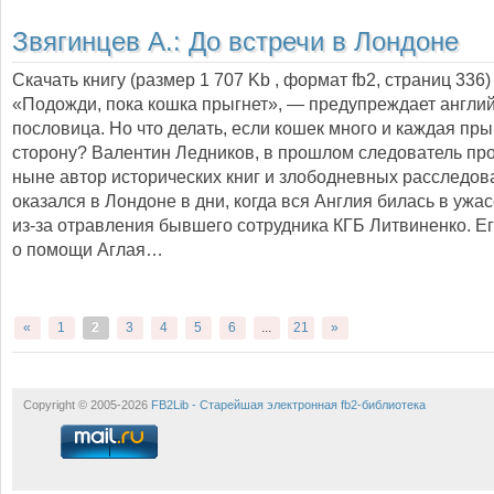
Звягинцев А.:
До встречи в Лондоне
Скачать книгу (размер 1 707 Kb , формат
fb2
, страниц
336
)
«Подожди, пока кошка прыгнет», — предупреждает англи
пословица. Но что делать, если кошек много и каждая пры
сторону? Валентин Ледников, в прошлом следователь про
ныне автор исторических книг и злободневных расследов
оказался в Лондоне в дни, когда вся Англия билась в ужас
из-за отравления бывшего сотрудника КГБ Литвиненко. Е
о помощи Аглая…
«
1
2
3
4
5
6
...
21
»
Copyright © 2005-2026
FB2Lib - Старейшая электронная fb2-библиотека