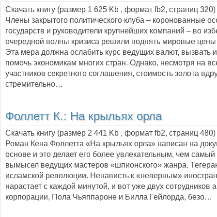
Скачать книгу (размер 1 625 Kb , формат
fb2
, страниц
320
)
Члены закрытого политического клуба – коронованные ос
государств и руководители крупнейших компаний – во из
очередной волны кризиса решили поднять мировые цены 
Эта мера должна ослабить курс ведущих валют, вызвать 
помочь экономикам многих стран. Однако, несмотря на вс
участников секретного соглашения, стоимость золота вдру
стремительно…
Фоллетт К.:
На крыльях орла
Скачать книгу (размер 2 441 Kb , формат
fb2
, страниц
480
)
Роман Кена Фоллетта «На крыльях орла» написан на док
основе и это делает его более увлекательным, чем самы
вымысел ведущих мастеров «шпионского» жанра. Тегеран
исламской революции. Ненависть к «неверным» иностра
нарастает с каждой минутой, и вот уже двух сотрудников 
корпорации, Пола Чьяппароне и Билла Гейлорда, безо…