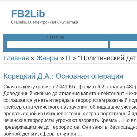
FB2Lib
Старейшая электронная библиотека
Название
Главная
»
Жанры
»
П
»
"Политический дет
Корецкий Д.А.:
Основная операция
Скачать книгу (размер 2 441 Kb , формат
fb2
, страниц
480
)
Доведенный жизнью до отчаяния капитан-лейтенант Чиж
соглашается угнать и передать террористам ракетный по
крейсер стратегического назначения; обнищавшие учены
продать одной из ближневосточных стран портативный я
чеченские террористы угрожают взорвать Кремль… Но вл
предержащим не до террористов. Они заняты беспощадн
войной: деньги, сферы влияния,…