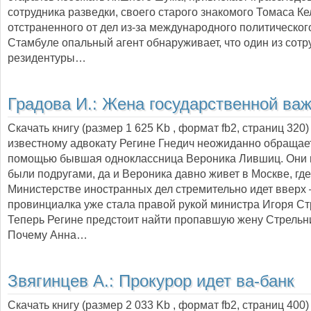
сотрудника разведки, своего старого знакомого Томаса Ке
отстраненного от дел из-за международного политическог
Стамбуле опальный агент обнаруживает, что один из сотр
резидентуры…
Градова И.:
Жена государственной ва
Скачать книгу (размер 1 625 Kb , формат
fb2
, страниц
320
известному адвокату Регине Гнедич неожиданно обращае
помощью бывшая одноклассница Вероника Лившиц. Они н
были подругами, да и Вероника давно живет в Москве, где
Министерстве иностранных дел стремительно идет вверх
провинциалка уже стала правой рукой министра Игоря Ст
Теперь Регине предстоит найти пропавшую жену Стрельн
Почему Анна…
Звягинцев А.:
Прокурор идет ва-банк
Скачать книгу (размер 2 033 Kb , формат
fb2
, страниц
400
)