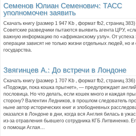
Семенов Юлиан Семенович:
ТАСС
уполномочен заявить
Скачать книгу (размер 1 947 Kb , формат
fb2
, страниц
383
)
Советские разведчики пытаются выявить агента ЦРУ, «с
важную информацию по «африканскому узлу». От успеха 
операции зависят не только жизни отдельных людей, но и 
государства.
Звягинцев А.:
До встречи в Лондоне
Скачать книгу (размер 1 707 Kb , формат
fb2
, страниц
336
)
«Подожди, пока кошка прыгнет», — предупреждает англи
пословица. Но что делать, если кошек много и каждая пры
сторону? Валентин Ледников, в прошлом следователь про
ныне автор исторических книг и злободневных расследов
оказался в Лондоне в дни, когда вся Англия билась в ужас
из-за отравления бывшего сотрудника КГБ Литвиненко. Е
о помощи Аглая…