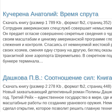
Кучерена Анатолий:
Время спрута
Скачать книгу (размер 1 789 Kb , формат
fb2
, страниц
352
)
Сотрудник американских спецслужб совершает немыслим
Он предает огласке совершенно секретные сведения о ч
своим масштабам и цинизму американской программе гл
слежения и контроля. Спасаясь от неминуемой жестокой
своих хозяев, сменяя одну страну на другую, беглец оказ
транзитной зоне аэропорта Шереметьево. В секретном п
бункере терминала…
Дашкова П.В.:
Соотношение сил: Книга
Скачать книгу (размер 2 278 Kb , формат
fb2
, страниц
448
)
Новый захватывающий детективный роман Полины Дашко
год. Третий Рейх – единственное государство в мире, где 
масштабные работы по созданию уранового оружия. Нем
сделал открытие, которое позволит решить главную техн