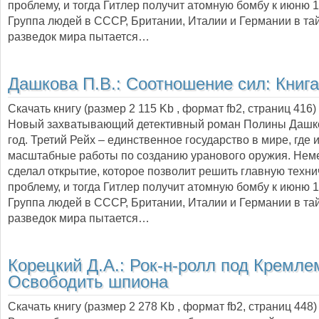
проблему, и тогда Гитлер получит атомную бомбу к июню 1
Группа людей в СССР, Британии, Италии и Германии в тай
разведок мира пытается…
Дашкова П.В.:
Соотношение сил: Книга
Скачать книгу (размер 2 115 Kb , формат
fb2
, страниц
416
)
Новый захватывающий детективный роман Полины Дашко
год. Третий Рейх – единственное государство в мире, где 
масштабные работы по созданию уранового оружия. Нем
сделал открытие, которое позволит решить главную техн
проблему, и тогда Гитлер получит атомную бомбу к июню 1
Группа людей в СССР, Британии, Италии и Германии в тай
разведок мира пытается…
Корецкий Д.А.:
Рок-н-ролл под Кремле
Освободить шпиона
Скачать книгу (размер 2 278 Kb , формат
fb2
, страниц
448
)