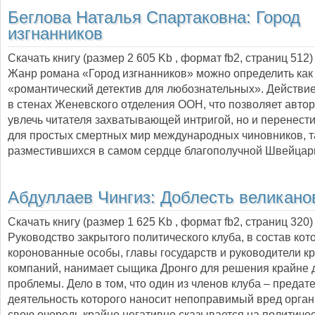
Беглова Наталья Спартаковна:
Город
изгнанников
Скачать книгу (размер 2 605 Kb , формат
fb2
, страниц
512
)
Жанр романа «Город изгнанников» можно определить как
«романтический детектив для любознательных». Действи
в стенах Женевского отделения ООН, что позволяет автор
увлечь читателя захватывающей интригой, но и перенест
для простых смертных мир международных чиновников, т
разместившихся в самом сердце благополучной Швейца
Абдуллаев Чингиз:
Доблесть великано
Скачать книгу (размер 1 625 Kb , формат
fb2
, страниц
320
)
Руководство закрытого политического клуба, в состав кот
коронованные особы, главы государств и руководители к
компаний, нанимает сыщика Дронго для решения крайне 
проблемы. Дело в том, что один из членов клуба – предате
деятельность которого наносит непоправимый вред органи
свою очередь крайне негативно сказывается на политиче