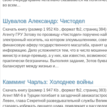
во всем…
Шувалов Александр:
Чистодел
Скачать книгу (размер 1 952 Kb , формат
fb2
, страниц
384
)
Агенту ГРУ Зотову по прозвищу «Чистодел» поручено най
электронный носитель, на котором злоумышленники, со
финансовую аферу государственного масштаба, хранят 
информацию. Дело усложняется тем, что в число мошенни
министр и вице-премьер, а у них, как известно, возможнос
практически безграничны. Выполняя задание, Зотов букв
балансирует между жизнью и…
Камминг Чарльз:
Холоднее войны
Скачать книгу (размер 1 947 Kb , формат
fb2
, страниц
383
)
Агент МИ-6 в Турции погибает в загадочной авиакатастр
Левен, глава Секретной разведывательной службы Велик
стараясь избежать лишнего шума, привлекает к расследо