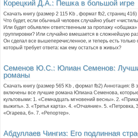
Корецкий Д.А.:
Пешка в большой игре
Скачать книгу (размер 2 115 Kb , формат
fb2
, страниц
416
)
Что будет, если обычный человек случайно убьет «чистил
Или будет объявлен ответственным за пропажу «общака»
группировки? Или случайно вмешается в сложнейшую ра
Он сделал все вышеперечисленное, и теперь есть только 
который требует ответа: как ему остаться в живых?
Семенов Ю.С.:
Юлиан Семенов: Лучш
романы
Скачать книгу (размер 565 Kb , формат
fb2
) Аннотация:
В 
включены все лучшие романа Юлиана Семенова, которые
культовыми: 1. «Семнадцать мгновений весны». 2. «Прик
выжить». 3. «Третья карта». 4. «Отчаяние». 5. «Петровка, 3
«Огарева, 6». 7. «Репортер».
Абдуллаев Чингиз:
Его подлинная стра