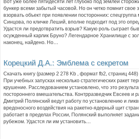
Вот уже более пятидесяти лет глубоко под землей сторож
бункер всеми забытый часовой. Но он четко помнит свое 
взорвать объект при появлении посторонних: спецгруппа
Синцова, по кличке Леший, вполне подходит под это опре
Удастся ли предотвратить взрыв? Какую роль сыграет б
осужденный карлик Бруно? Легендарное Хранилище с зол
наконец, найдено. Но…
Корецкий Д.А.:
Эмблема с секретом
Скачать книгу (размер 2 278 Kb , формат
fb2
, страниц
448
)
При учебных запусках несколько стратегических ракет тер
крушение. Расследованием установлено, что это результа
постороннего вмешательства. Контрразведчик Евсеев и р
Дмитрий Полянский ведут работу по установлению и лик
вредоносного воздействия на ракетно-ядерный щит стран
работает в пределах России, Полянский выполняет задан
рубежом. Удастся ли им установить…