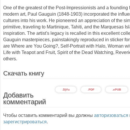
One of the greatest of the Post-Impressionists and a founding f
modern art, Paul Gauguin (1848-1903) incorporated the influ
cultures into his work. He pioneered an appreciation of the si
primitive, traveling to Martinique, Tahiti, and the Marquesas Is
inspiration. The artist's legacy is recalled in this excellent coll
Gauguin masterpieces, painstakingly reproduced in sticker fo
are Where are You Going?, Self-Portrait with Halo, Woman with
Life with Teapot and Fruit, Spirit of the Dead Watching, Rever
others.
Скачать книгу
.DjVu
.PDF
.ePUB
Добавить
комментарий
Чтобы оставить комментарий вы должны
авторизоваться
зарегистрироваться
.