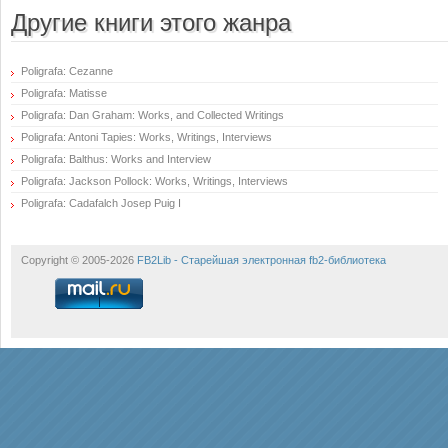
Другие книги этого жанра
Poligrafa: Cezanne
Poligrafa: Matisse
Poligrafa: Dan Graham: Works, and Collected Writings
Poligrafa: Antoni Tapies: Works, Writings, Interviews
Poligrafa: Balthus: Works and Interview
Poligrafa: Jackson Pollock: Works, Writings, Interviews
Poligrafa: Cadafalch Josep Puig I
Copyright © 2005-2026
FB2Lib - Старейшая электронная fb2-библиотека