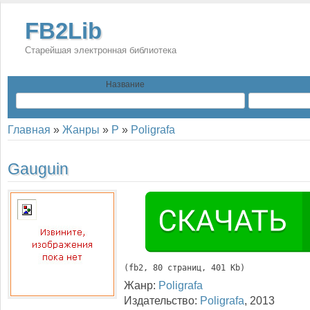
FB2Lib
Старейшая электронная библиотека
Название
Главная
»
Жанры
»
P
»
Poligrafa
Gauguin
(
fb2
, 
80
 страниц, 401 Kb)
Жанр:
Poligrafa
Издательство:
Poligrafa
,
2013