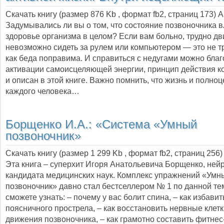
Скачать книгу (размер 876 Kb , формат
fb2
, страниц
173
) 
Задумывались ли вы о том, что состояние позвоночника в
здоровье организма в целом? Если вам больно, трудно дв
невозможно сидеть за рулем или компьютером — это не тр
как беда поправима. И справиться с недугами можно бла
активации самоисцеляющей энергии, принцип действия ко
и описан в этой книге. Важно помнить, что жизнь и полно
каждого человека…
Борщенко И.А.:
«Система «Умный
позвоночник»
Скачать книгу (размер 1 299 Kb , формат
fb2
, страниц
256
)
Эта книга – суперхит Игоря Анатольевича Борщенко, ней
кандидата медицинских наук. Комплекс упражнений «Умн
позвоночник» давно стал бестселлером № 1 по данной те
сможете узнать: – почему у вас болит спина, – как избавит
поясничного прострела, – как восстановить нервные клетк
движения позвоночника, – как грамотно составить фитнес