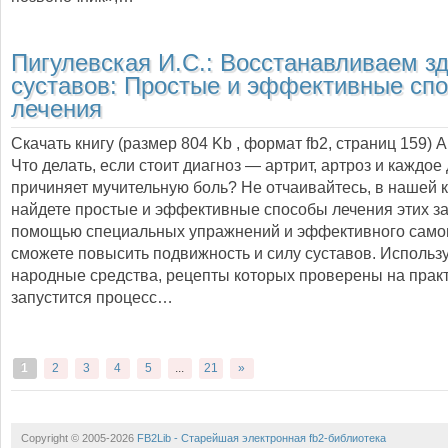
Пигулевская И.С.:
Восстанавливаем з
суставов: Простые и эффективные сп
лечения
Скачать книгу (размер 804 Kb , формат
fb2
, страниц
159
) 
Что делать, если стоит диагноз — артрит, артроз и каждо
причиняет мучительную боль? Не отчаивайтесь, в нашей 
найдете простые и эффективные способы лечения этих з
помощью специальных упражнений и эффективного сам
сможете повысить подвижность и силу суставов. Использ
народные средства, рецепты которых проверены на практ
запустится процесс…
1
2
3
4
5
...
21
»
Copyright © 2005-2026
FB2Lib - Старейшая электронная fb2-библиотека