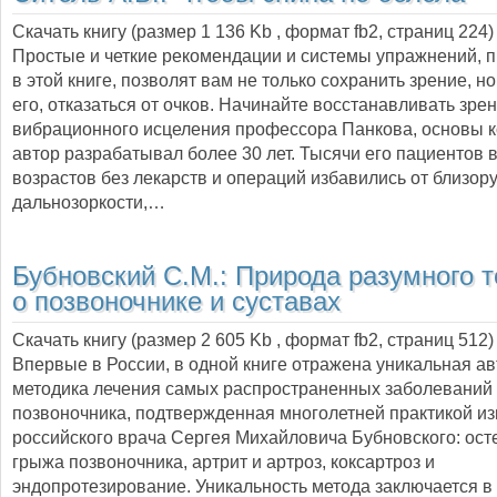
Скачать книгу (размер 1 136 Kb , формат
fb2
, страниц
224
)
Простые и четкие рекомендации и системы упражнений, 
в этой книге, позволят вам не только сохранить зрение, н
его, отказаться от очков. Начинайте восстанавливать зре
вибрационного исцеления профессора Панкова, основы к
автор разрабатывал более 30 лет. Тысячи его пациентов 
возрастов без лекарств и операций избавились от близору
дальнозоркости,…
Бубновский С.М.:
Природа разумного т
о позвоночнике и суставах
Скачать книгу (размер 2 605 Kb , формат
fb2
, страниц
512
)
Впервые в России, в одной книге отражена уникальная а
методика лечения самых распространенных заболеваний 
позвоночника, подтвержденная многолетней практикой из
российского врача Сергея Михайловича Бубновского: ост
грыжа позвоночника, артрит и артроз, коксартроз и
эндопротезирование. Уникальность метода заключается в 