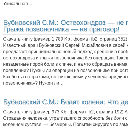
Уникальная…
Бубновский С.М.:
Остеохондроз — не п
Грыжа позвоночника — не приговор!
Скачать книгу (размер 1 789 Kb , формат
fb2
, страниц
352
)
Известный врач Бубновский Сергей Михайлович в своей 
предлагает принципиально новый подход к решению про
остеохондроза и грыжи позвоночника без операции. Так 
незаметные порой боли в спине, и на что обращать внима
появлении? Нужны ли операции на позвоночнике при ост
Как быть со страхами, возникающими у человека при диа
позвоночника»? Нужен ли…
Бубновский С.М.:
Болят колени: Что д
Скачать книгу (размер 973 Kb , формат
fb2
, страниц
192
) 
Страдания человека, утратившего способность без боли сг
коленном суставе, — безмерны. Попытки хирургов по зам