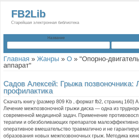
FB2Lib
Старейшая электронная библиотека
Название
Главная
»
Жанры
»
О
»
"Опорно-двигател
аппарат"
Садов Алексей:
Грыжа позвоночника: 
профилактика
Скачать книгу (размер 809 Kb , формат
fb2
, страниц
160
) 
Лечение межпозвоночной грыжи диска — одна из трудно
современной медициной задач. Применение противовосп
терапии и обезболивающих препаратов малоэффективно,
оперативное вмешательство травматично и не гарантируе
образования новых межпозвоночных грыж. Методика кине