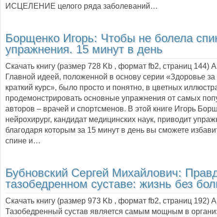
ИСЦЕЛЕНИЕ целого ряда заболеваний…
Борщенко Игорь:
Чтобы не болела спи
упражнения. 15 минут в день
Скачать книгу (размер 728 Kb , формат
fb2
, страниц
144
) 
Главной идеей, положенной в основу серии «Здоровье за 
краткий курс», было просто и понятно, в цветных иллюстр
продемонстрировать основные упражнения от самых по
авторов – врачей и спортсменов. В этой книге Игорь Борщ
нейрохирург, кандидат медицинских наук, приводит упраж
благодаря которым за 15 минут в день вы сможете избавит
спине и…
Бубновский Сергей Михайлович:
Правд
тазобедренном суставе: жизнь без бол
Скачать книгу (размер 973 Kb , формат
fb2
, страниц
192
) 
Тазобедренный сустав является самым мощным в органи