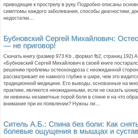
приводящие к прострелу в руку. Подробно описаны осно
симптомы каждого заболевания, способы диагностики, до
недостатки…
Бубновский Сергей Михайлович:
Остео
— не приговор!
Скачать книгу (размер 973 Kb , формат
fb2
, страниц
192
) 
«Бубновский Сергей Михайлович в своей книге постаралс
решению проблемы остеохондроза с неожиданной сторон
рассматривает ее намного глубже и шире, чем это видитс
традиционной медицине. Его выводы, основанные на мно
практике, являются неожиданными, если не сказать шоки
ли невинны незаметные порой боли в спине и на что обр
внимание при их появлении? Нужны ли…
Ситель А.Б.:
Спина без боли: Как снят
болевые ощущения в мышцах и суста