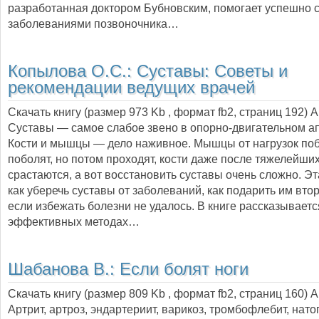
разработанная доктором Бубновским, помогает успешно 
заболеваниями позвоночника…
Копылова О.С.:
Суставы: Советы и
рекомендации ведущих врачей
Скачать книгу (размер 973 Kb , формат
fb2
, страниц
192
) 
Cуставы — cамое слабое звено в опорно-двигательном а
Кости и мышцы — дело наживное. Мышцы от нагрузок поб
поболят, но потом проходят, кости даже после тяжелейши
срастаются, а вот восстановить суставы очень сложно. Эта
как уберечь суставы от заболеваний, как подарить им вто
если избежать болезни не удалось. В книге рассказываетс
эффективных методах…
Шабанова В.:
Если болят ноги
Скачать книгу (размер 809 Kb , формат
fb2
, страниц
160
) 
Артрит, артроз, эндартериит, варикоз, тромбофлебит, нат