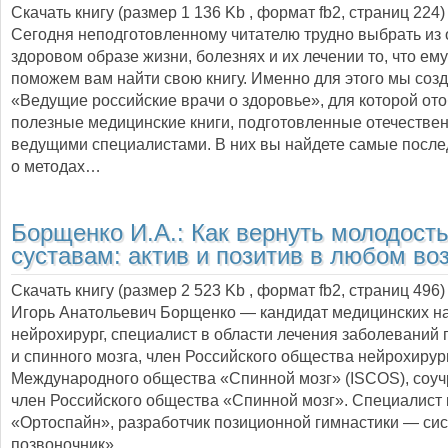
Скачать книгу (размер 1 136 Kb , формат
fb2
, страниц
224
)
Сегодня неподготовленному читателю трудно выбрать из 
здоровом образе жизни, болезнях и их лечении то, что ем
поможем вам найти свою книгу. Именно для этого мы соз
«Ведущие российские врачи о здоровье», для которой от
полезные медицинские книги, подготовленные отечестве
ведущими специалистами. В них вы найдете самые посл
о методах…
Борщенко И.А.:
Как вернуть молодост
суставам: актив и позитив в любом во
Скачать книгу (размер 2 523 Kb , формат
fb2
, страниц
496
)
Игорь Анатольевич Борщенко — кандидат медицинских на
нейрохирург, специалист в области лечения заболеваний
и спинного мозга, член Российского общества нейрохирур
Международного общества «Спинной мозг» (ISCOS), соуч
член Российского общества «Спинной мозг». Специалист 
«Ортоспайн», разработчик позиционной гимнастики — с
позвоночник»,…