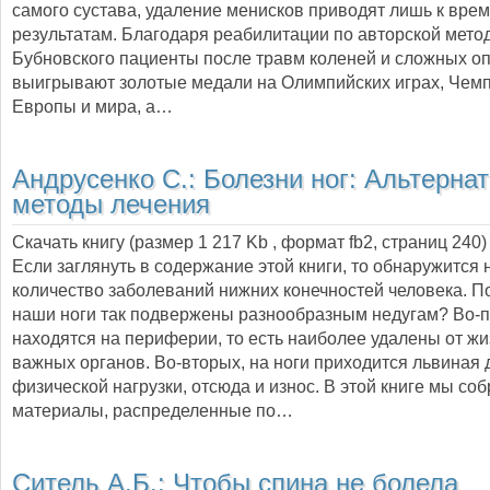
самого сустава, удаление менисков приводят лишь к вр
результатам. Благодаря реабилитации по авторской мето
Бубновского пациенты после травм коленей и сложных о
выигрывают золотые медали на Олимпийских играх, Чем
Европы и мира, а…
Андрусенко С.:
Болезни ног: Альтерна
методы лечения
Скачать книгу (размер 1 217 Kb , формат
fb2
, страниц
240
)
Если заглянуть в содержание этой книги, то обнаружится
количество заболеваний нижних конечностей человека. П
наши ноги так подвержены разнообразным недугам? Во-п
находятся на периферии, то есть наиболее удалены от ж
важных органов. Во-вторых, на ноги приходится львиная 
физической нагрузки, отсюда и износ. В этой книге мы со
материалы, распределенные по…
Ситель А.Б.:
Чтобы спина не болела