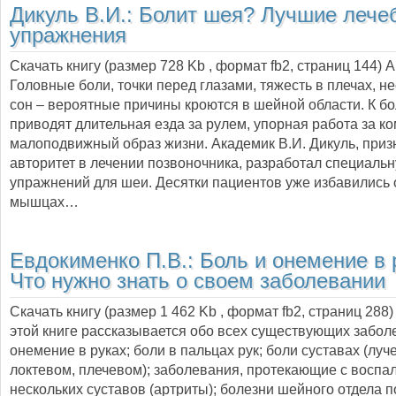
Дикуль В.И.:
Болит шея? Лучшие лече
упражнения
Скачать книгу (размер 728 Kb , формат
fb2
, страниц
144
) 
Головные боли, точки перед глазами, тяжесть в плечах, 
сон – вероятные причины кроются в шейной области. К б
приводят длительная езда за рулем, упорная работа за к
малоподвижный образ жизни. Академик В.И. Дикуль, при
авторитет в лечении позвоночника, разработал специаль
упражнений для шеи. Десятки пациентов уже избавились 
мышцах…
Евдокименко П.В.:
Боль и онемение в 
Что нужно знать о своем заболевании
Скачать книгу (размер 1 462 Kb , формат
fb2
, страниц
288
этой книге рассказывается обо всех существующих заболе
онемение в руках; боли в пальцах рук; боли суставах (луч
локтевом, плечевом); заболевания, протекающие с воспа
нескольких суставов (артриты); болезни шейного отдела п