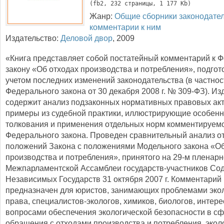
(
fb2
, 
232
 страницы, 1 177 Kb)
Жанр:
Общие сборники законодател
комментарии к ним
Издательство:
Деловой двор
,
2009
«Книга представляет собой постатейный комментарий к 
закону «Об отходах производства и потребления», подго
учетом последних изменений законодательства (в частнос
Федерального закона от 30 декабря 2008 г. № 309-ФЗ). Из
содержит анализ подзаконных нормативных правовых акт
примеры из судебной практики, иллюстрирующие особенн
толкования и применения отдельных норм комментируем
Федерального закона. Проведен сравнительный анализ о
положений Закона с положениями Модельного закона «Об
производства и потребления», принятого на 29-м пленар
Межпарламентской Ассамблеи государств-участников Со
Независимых Государств 31 октября 2007 г. Комментарий
предназначен для юристов, занимающих проблемами экол
права, специалистов-экологов, химиков, биологов, инте
вопросами обеспечения экологической безопасности в с
обращения с отходами производства и потребления, экол