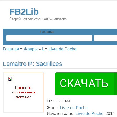
FB2Lib
Старейшая электронная библиотека
Название
Главная
»
Жанры
»
L
»
Livre de Poche
Lemaitre P.:
Sacrifices
(
fb2
, 565 Kb)
Жанр:
Livre de Poche
Издательство:
Livre de Poche
,
2014