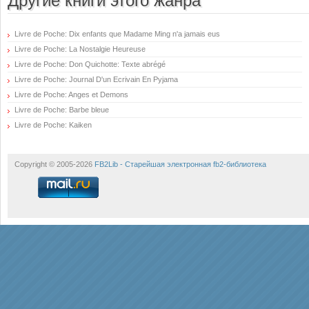
Другие книги этого жанра
Livre de Poche: Dix enfants que Madame Ming n'a jamais eus
Livre de Poche: La Nostalgie Heureuse
Livre de Poche: Don Quichotte: Texte abrégé
Livre de Poche: Journal D'un Ecrivain En Pyjama
Livre de Poche: Anges et Demons
Livre de Poche: Barbe bleue
Livre de Poche: Kaiken
Copyright © 2005-2026
FB2Lib - Старейшая электронная fb2-библиотека