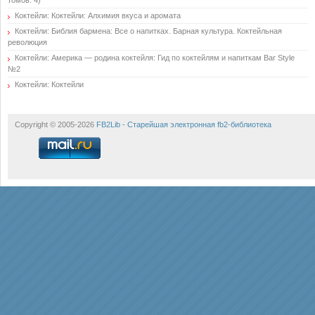
томов: 4)
Коктейли: Коктейли: Алхимия вкуса и аромата
Коктейли: Библия бармена: Все о напитках. Барная культура. Коктейльная
революция
Коктейли: Америка — родина коктейля: Гид по коктейлям и напиткам Bar Style
№2
Коктейли: Коктейли
Copyright © 2005-2026
FB2Lib - Старейшая электронная fb2-библиотека