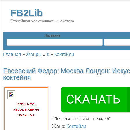
FB2Lib
Старейшая электронная библиотека
Название
Главная
»
Жанры
»
К
»
Коктейли
Евсевский Федор:
Москва Лондон: Иску
коктейля
(
fb2
, 
304
 страницы, 1 544 Kb)
Жанр:
Коктейли