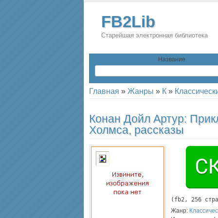
FB2Lib
Старейшая электронная библиотека
Название
Главная
»
Жанры
»
К
»
Классическ
Конан Дойл Артур:
Прик
Холмса, рассказы
(
fb2
, 
256
 стр
Жанр:
Классичес