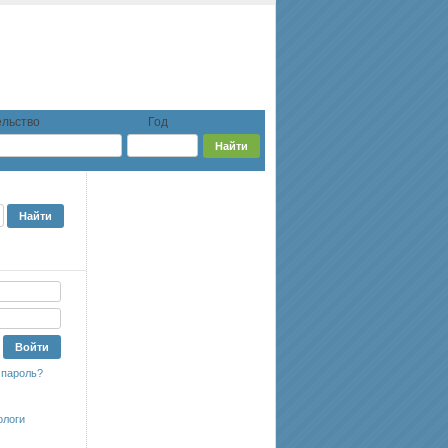
льство
Год
 пароль?