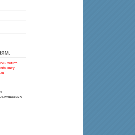
лям.
ги и хотите
либо книгу
.ru
ет
, размещаемую