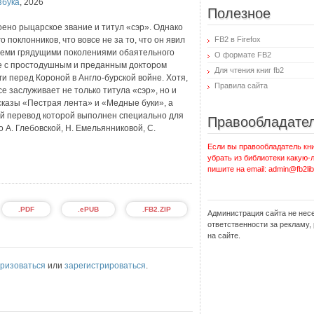
збука
,
2026
Полезное
оено рыцарское звание и титул «сэр». Однако
поклонников, что вовсе не за то, что он явил
FB2 в Firefox
семи грядущими поколениями обаятельного
О формате FB2
е с простодушным и преданным доктором
Для чтения книг fb2
ги перед Короной в Англо-бурской войне. Хотя,
Правила сайта
е заслуживает не только титула «сэр», но и
сказы «Пестрая лента» и «Медные буки», а
ый перевод которой выполнен специально для
Правообладате
 А. Глебовской, Н. Емельянниковой, С.
Если вы правообладатель кни
убрать из библиотеки какую-
пишите на email: admin@fb2lib
.PDF
.ePUB
.FB2.ZIP
Администрация сайта не нес
ответственности за рекламу
на сайте.
ризоваться
или
зарегистрироваться
.