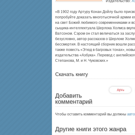
Издательство:
А
«В 1902 году Артуру Конан Дойлу было присв
попробуйте доказать многотысячной армии его 
на свет Божий любимого современниками и в
сыщика-интеллектуала Шерлока Холмса вкуп
Ватсоном. Сэром он стал величаться за заслу
безусловно, автор рассказов о Шерлоке Холмс
бессмертия. В настоящий сборник вошли рас
также повесть «Этюд в багровых тонах», нов
издательства «Азбука». Перевод с английского
Степанова, М. и Н. Чуковских.»
Скачать книгу
.DjVu
Добавить
комментарий
Чтобы оставить комментарий вы должны
авто
Другие книги этого жанра