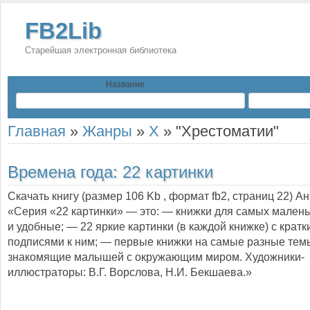
FB2Lib
Старейшая электронная библиотека
Название
Главная
»
Жанры
»
Х
»
"Хрестоматии"
Времена года: 22 картинки
Скачать книгу (размер 106 Kb , формат
fb2
, страниц
22
) А
«Серия «22 картинки» — это: — книжки для самых малень
и удобные; — 22 яркие картинки (в каждой книжке) с крат
подписями к ним; — первые книжки на самые разные тем
знакомящие малышей с окружающим миром. Художники-
иллюстраторы: В.Г. Ворслова, Н.И. Бекшаева.»