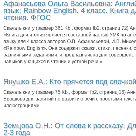
Афанасьева Ольга Васильевна:
Англи
язык: Rainbow English. 4 класс. Книга 
чтения. ФГОС
Скачать книгу (размер 361 Kb , формат
fb2
, страниц
72
) А
«Книга для чтения является составной частью УМК по ан
языку для 4 класса авторов О.В. Афанасьевой, И.В. Михе
«Rainbow English». Она содержит сказки, стихи, песенки,
различными заданиями, и предназначена для совершенс
навыков учащихся в чтении и устной речи.»
Янушко Е.А.:
Кто прячется под елочко
Скачать книгу (размер 75 Kb , формат
fb2
, страниц
16
) Ан
Брошюра для занятий по развитию речи с простыми текст
иллюстрациями.
Земцова О.Н.:
От слова к рассказу: Д
2-3 года