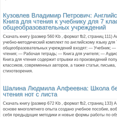
Кузовлев Владимир Петрович:
Английс
Книга для чтения к учебнику для 7 кла
общеобразовательных учреждений
Скачать книгу (размер 560 Kb , формат
fb2
, страниц
111
) 
учебно-методический комплект по английскому языку для 
общеобразовательных учреждений входят: — Учебник; — 
чтения; — Рабочая тетрадь; — Книга для учителя; — Ауди
Книга для чтения содержит отрывки из произведений поп
классиков, современных авторов, а также статьи, письма,
стихотворения.
Шалина Людмила Алфеевна:
Школа бе
чтения нот с листа
Скачать книгу (размер 672 Kb , формат
fb2
, страниц
133
) 
основе многолетнего опыта создано учебное пособие, во
себя предыдущие методики и новые формы работы по о