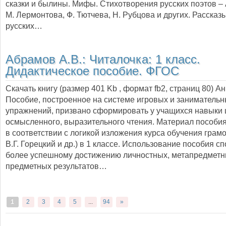
сказки и былины. Мифы. Стихотворения русских поэтов – 
М. Лермонтова, Ф. Тютчева, Н. Рубцова и других. Рассказы
русских…
Абрамов А.В.:
Читалочка: 1 класс.
Дидактическое пособие. ФГОС
Скачать книгу (размер 401 Kb , формат
fb2
, страниц
80
) А
Пособие, построенное на системе игровых и заниматель
упражнений, призвано сформировать у учащихся навыки 
осмысленного, выразительного чтения. Материал пособи
в соответствии с логикой изложения курса обучения грам
В.Г. Горецкий и др.) в 1 классе. Использование пособия с
более успешному достижению личностных, метапредметн
предметных результатов…
1
2
3
4
5
...
94
»