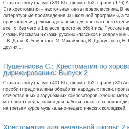
Скачать книгу (размер 891 Kb , формат
fb2
, страниц
176
) 
Эта хрестоматия – настольная книга первоклассника. В н
литературные произведения из школьной программы, а т
произведения, рекомендованные для внеклассного чтения
всё то, без чего в 1 классе просто не обойтись. Русские 
сказки. Рассказы и сказки русских классиков и современн
– В. Даля, К. Ушинского, М. Михайлова, В. Драгунского, Н.
других.…
Пушечниова С.:
Хрестоматия по хоров
дирижированию: Выпуск 2
Скачать книгу (размер 401 Kb , формат
fb2
, страниц
80
) А
пособии представлены обработки народных песен, произ
отечественных и зарубежных композиторов. Учебно-мето
материал предназначен для работы в классе хорового д
на третьем курсе музыкально-педагогических колледжей.
Хрестоматия для начальной школы: 2 