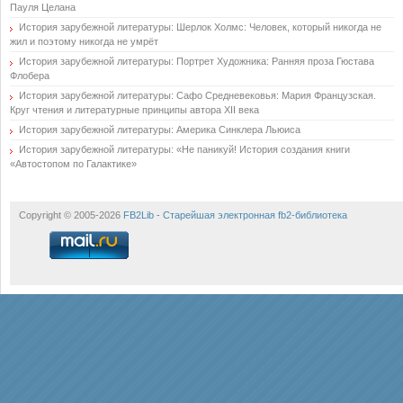
Пауля Целана
История зарубежной литературы: Шерлок Холмс: Человек, который никогда не
жил и поэтому никогда не умрёт
История зарубежной литературы: Портрет Художника: Ранняя проза Гюстава
Флобера
История зарубежной литературы: Сафо Средневековья: Мария Французская.
Круг чтения и литературные принципы автора XII века
История зарубежной литературы: Америка Синклера Льюиса
История зарубежной литературы: «Не паникуй! История создания книги
«Автостопом по Галактике»
Copyright © 2005-2026
FB2Lib - Старейшая электронная fb2-библиотека