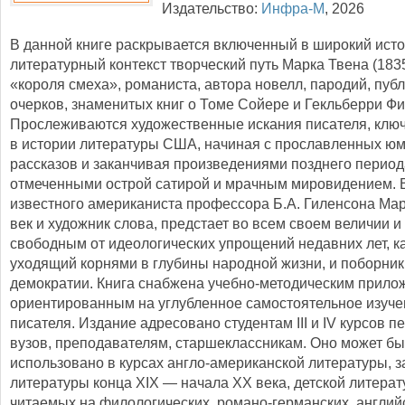
Издательство:
Инфра-М
,
2026
В данной книге раскрывается включенный в широкий исто
литературный контекст творческий путь Марка Твена (18
«короля смеха», романиста, автора новелл, пародий, пуб
очерков, знаменитых книг о Томе Сойере и Гекльберри Фи
Прослеживаются художественные искания писателя, клю
в истории литературы США, начиная с прославленных ю
рассказов и заканчивая произведениями позднего период
отмеченными острой сатирой и мрачным мировидением. В
известного американиста профессора Б.А. Гиленсона Марк
век и художник слова, предстает во всем своем величии и
свободным от идеологических упрощений недавних лет, ка
уходящий корнями в глубины народной жизни, и поборни
демократии. Книга снабжена учебно-методическим прило
ориентированным на углубленное самостоятельное изуче
писателя. Издание адресовано студентам III и IV курсов п
вузов, преподавателям, старшеклассникам. Оно может бы
использовано в курсах англо-американской литературы, 
литературы конца XIX — начала XX века, детской литерат
читаемых на филологических, романо-германских, англий