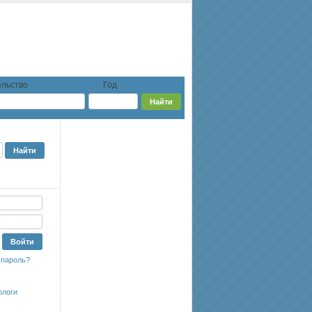
льство
Год
 пароль?