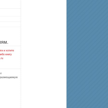
лям.
ги и хотите
либо книгу
.ru
ет
, размещаемую