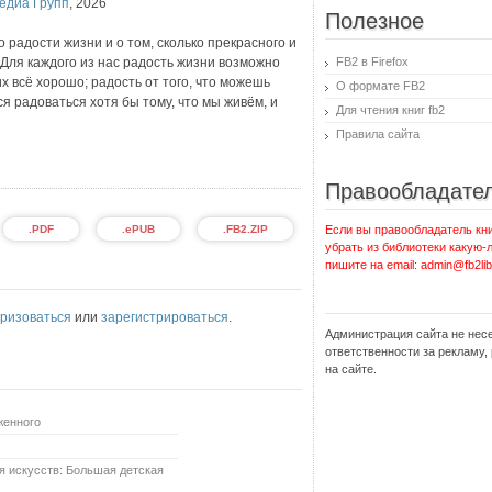
едиа Групп
,
2026
Полезное
 радости жизни и о том, сколько прекрасного и
Для каждого из нас радость жизни возможно
FB2 в Firefox
их всё хорошо; радость от того, что можешь
О формате FB2
я радоваться хотя бы тому, что мы живём, и
Для чтения книг fb2
Правила сайта
Правообладате
.PDF
.ePUB
.FB2.ZIP
Если вы правообладатель кни
убрать из библиотеки какую-
пишите на email: admin@fb2lib
ризоваться
или
зарегистрироваться
.
Администрация сайта не нес
ответственности за рекламу
на сайте.
женного
я искусств: Большая детская