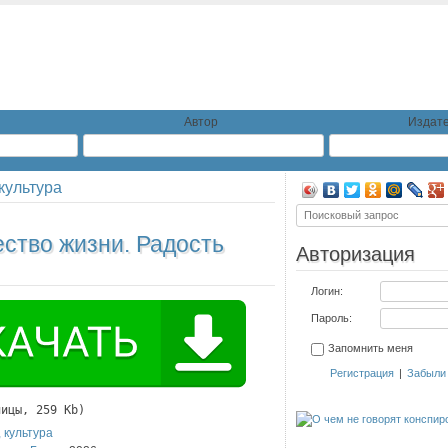
Автор
Издате
культура
ество жизни. Радость
Авторизация
Логин:
Пароль:
Запомнить меня
Регистрация
|
Забыли
ницы, 259 Kb)
 культура