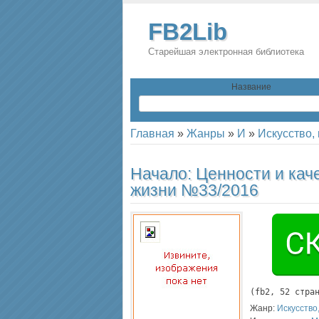
FB2Lib
Старейшая электронная библиотека
Название
Главная
»
Жанры
»
И
»
Искусство, 
Начало: Ценности и кач
жизни №33/2016
(
fb2
, 
52
 стра
Жанр:
Искусство,