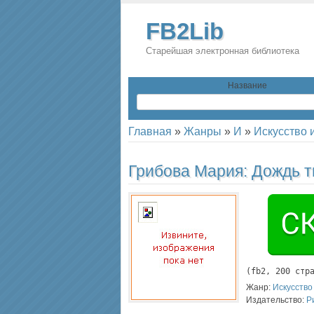
FB2Lib
Старейшая электронная библиотека
Название
Главная
»
Жанры
»
И
»
Искусство 
Грибова Мария:
Дождь т
(
fb2
, 
200
 стр
Жанр:
Искусство
Издательство:
Р