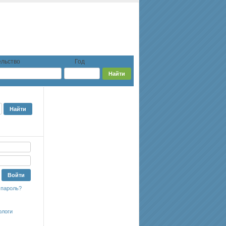
льство
Год
 пароль?