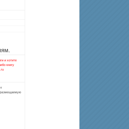
лям.
ги и хотите
либо книгу
.ru
ет
, размещаемую