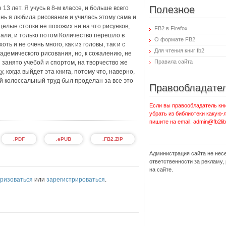
Полезное
13 лет. Я учусь в 8-м классе, и больше всего
нь я любила рисование и училась этому сама и
елые стопки не похожих ни на что рисунков,
FB2 в Firefox
али, и только потом Количество перешло в
О формате FB2
ть и не очень много, как из головы, так и с
Для чтения книг fb2
кадемического рисования, но, к сожалению, не
Правила сайта
 занято учебой и спортом, на творчество же
, когда выйдет эта книга, потому что, наверно,
й колоссальный труд был проделан за все это
Правообладате
Если вы правообладатель кни
убрать из библиотеки какую-
пишите на email: admin@fb2lib
.PDF
.ePUB
.FB2.ZIP
Администрация сайта не нес
ответственности за рекламу
на сайте.
ризоваться
или
зарегистрироваться
.