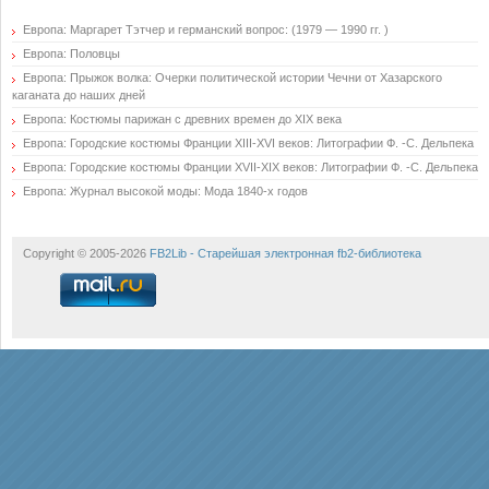
Европа: Маргарет Тэтчер и германский вопрос: (1979 — 1990 гг. )
Европа: Половцы
Европа: Прыжок волка: Очерки политической истории Чечни от Хазарского
каганата до наших дней
Европа: Костюмы парижан с древних времен до XIX века
Европа: Городские костюмы Франции XIII-XVI веков: Литографии Ф. -С. Дельпека
Европа: Городские костюмы Франции XVII-XIX веков: Литографии Ф. -С. Дельпека
Европа: Журнал высокой моды: Мода 1840-х годов
Copyright © 2005-2026
FB2Lib - Старейшая электронная fb2-библиотека