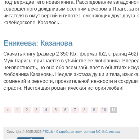
подтверждает его новая книга. Расследование загадочног
совершенного дождливым осенним вечером в Праге, затя
читателя в омут версий и гипотез, сменяющих друг друга к
калейдоскопе. Казалось…
Еникеева:
Казанова
Скачать книгу (размер 2 350 Kb , формат
fb2
, страниц
462
)
Муж Ларисы признается в убийстве ее любовника. Впере
неизвестность, но она обо всем забывает в объятиях иску
любовника Казановы. Неделя экстаза души и тела, изыска
сомнений и ревности, пронзительной нежности и сокруши
страсти. Настоящая романтическая история любви!
«
1
2
3
4
5
6
7
8
9
10
11
Copyright © 2005-2026
FB2Lib - Старейшая электронная fb2-библиотека