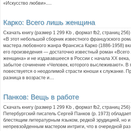
«Искусство любви».…
Карко:
Всего лишь женщина
Скачать книгу (размер 1 299 Kb , формат
fb2
, страниц
256
)
«В этот небольшой сборник известного французского рома
мастера любовного жанра Франсиса Карко (1886-1958) в
его произведения — достаточно известный роман «Всего
женщина» и не издававшееся в России с начала XX века,
забытое сочинение «Человек, которого выслеживают». В
повествуется о неодолимой страсти юноши к служанке. П
разница в возрасте и…
Панков:
Вещь в работе
Скачать книгу (размер 1 299 Kb , формат
fb2
, страниц
256
)
Петербургский писатель Сергей Панков (р. 1973) обладает
блестящим литературным языком, редкой эрудицией, но и
непревзойденным мастером интриги, что в очередной раз