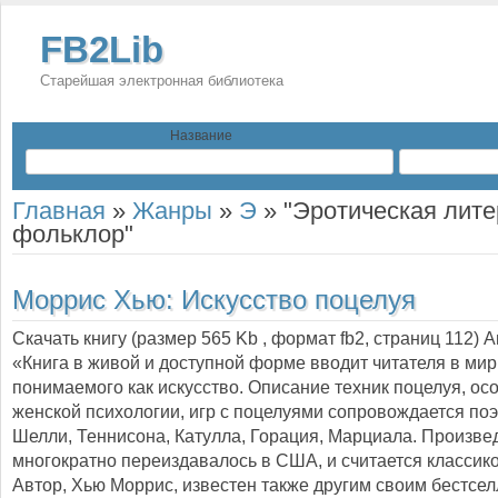
FB2Lib
Старейшая электронная библиотека
Название
Главная
»
Жанры
»
Э
»
"Эротическая лите
фольклор"
Моррис Хью:
Искусство поцелуя
Скачать книгу (размер 565 Kb , формат
fb2
, страниц
112
) 
«Книга в живой и доступной форме вводит читателя в мир
понимаемого как искусство. Описание техник поцелуя, ос
женской психологии, игр с поцелуями сопровождается поэ
Шелли, Теннисона, Катулла, Горация, Марциала. Произве
многократно переиздавалось в США, и считается классик
Автор, Хью Моррис, известен также другим своим бестсе