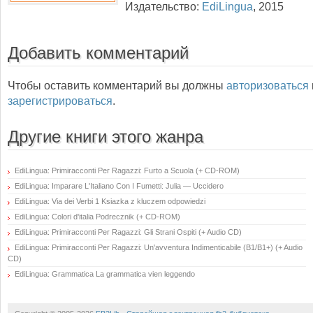
Издательство:
EdiLingua
,
2015
Добавить комментарий
Чтобы оставить комментарий вы должны
авторизоваться
зарегистрироваться
.
Другие книги этого жанра
EdiLingua: Primiracconti Per Ragazzi: Furto a Scuola (+ CD-ROM)
EdiLingua: Imparare L'Italiano Con I Fumetti: Julia — Uccidero
EdiLingua: Via dei Verbi 1 Ksiazka z kluczem odpowiedzi
EdiLingua: Colori d'italia Podrecznik (+ CD-ROM)
EdiLingua: Primiracconti Per Ragazzi: Gli Strani Ospiti (+ Audio CD)
EdiLingua: Primiracconti Per Ragazzi: Un'avventura Indimenticabile (B1/B1+) (+ Audio
CD)
EdiLingua: Grammatica La grammatica vien leggendo