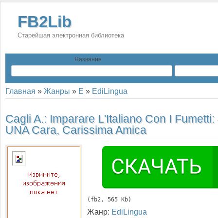
FB2Lib
Старейшая электронная библиотека
Название
Главная
»
Жанры
»
E
»
EdiLingua
Cagli A.:
Imparare L'Italiano Con I Fumetti:
UNA Cara, Carissima Amica
(
fb2
, 565 Kb)
Жанр:
EdiLingua