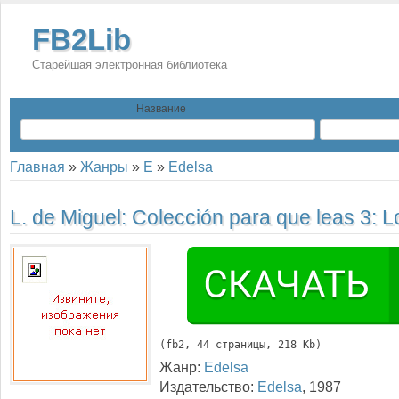
FB2Lib
Старейшая электронная библиотека
Название
Главная
»
Жанры
»
E
»
Edelsa
L. de Miguel:
Colección para que leas 3: L
(
fb2
, 
44
 страницы, 218 Kb)
Жанр:
Edelsa
Издательство:
Edelsa
,
1987