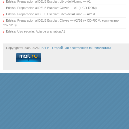
Edelsa: Preparacion al DELE Escolar: Libro del Alumno — A1
Edelsa: Preparacion al DELE Escolar: Claves — A1 (+ CD-ROM)
Edelsa: Preparacion al DELE Escolar: Libro del Alumno — A2/B1
Edelsa: Preparacion al DELE Escolar: Claves — A2/B1 (+ CD-ROM; количество
томов: 3)
Edelsa: Uso escolar: Aula de gramática A1
Copyright © 2005-2026
FB2Lib - Старейшая электронная fb2-библиотека