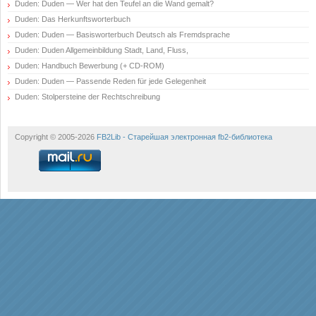
Duden: Duden — Wer hat den Teufel an die Wand gemalt?
Duden: Das Herkunftsworterbuch
Duden: Duden — Basisworterbuch Deutsch als Fremdsprache
Duden: Duden Allgemeinbildung Stadt, Land, Fluss,
Duden: Handbuch Bewerbung (+ CD-ROM)
Duden: Duden — Passende Reden für jede Gelegenheit
Duden: Stolpersteine der Rechtschreibung
Copyright © 2005-2026
FB2Lib - Старейшая электронная fb2-библиотека