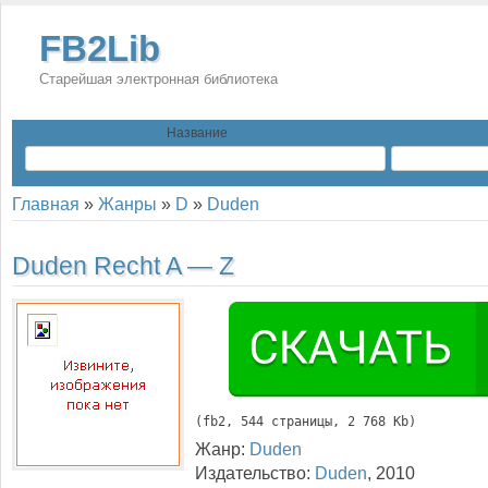
FB2Lib
Старейшая электронная библиотека
Название
Главная
»
Жанры
»
D
»
Duden
Duden Recht A — Z
(
fb2
, 
544
 страницы, 2 768 Kb)
Жанр:
Duden
Издательство:
Duden
,
2010