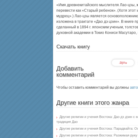
«Имя древнекитайского мыслителя Лао-цзы, жив
перевести как «Старый ребенок». (Хотя этот
мудрец».) Лао-цзы является основоположнико
изложена в трактате «Дао дэ цзин». В книге 
сделанный в 1894 г. японским ученым, толст
духовной академии в Токио Кониси Масутаро
Скачать книгу
.DjVu
Добавить
комментарий
Чтобы оставить комментарий вы должны
авто
Другие книги этого жанра
Другие религии и учения Востока: Дао дэ дзин с
традиция Дао
Другие религии и учения Востока: Парадвайта:
Другие религии и учения Востока: Разжимая рук