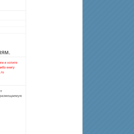
лям.
ги и хотите
либо книгу
.ru
ет
, размещаемую