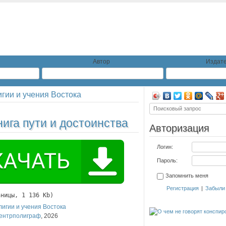
Автор
Издате
игии и учения Востока
нига пути и достоинства
Авторизация
Логин:
Пароль:
Запомнить меня
Регистрация
|
Забыли
аницы, 1 136 Kb)
лигии и учения Востока
ентрполиграф
,
2026