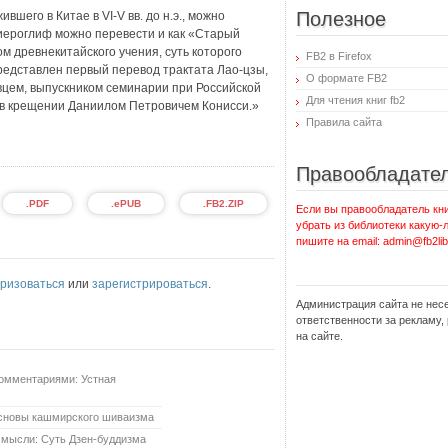
Полезное
шего в Китае в VI-V вв. до н.э., можно
 иероглиф можно перевести и как «Старый
м древнекитайского учения, суть которого
FB2 в Firefox
представлен первый перевод трактата Лао-цзы,
О формате FB2
овцем, выпускником семинарии при Российской
Для чтения книг fb2
, в крещении Даниилом Петровичем Конисси.»
Правила сайта
Правообладате
.PDF
.ePUB
.FB2.ZIP
Если вы правообладатель кни
убрать из библиотеки какую-
пишите на email: admin@fb2lib
ризоваться
или
зарегистрироваться
.
Администрация сайта не нес
ответственности за рекламу
на сайте.
 комментариями: Устная
 Основы кашмирского шиваизма
у мысли: Суть Дзен-буддизма