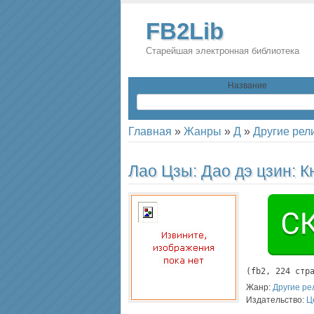
FB2Lib
Старейшая электронная библиотека
Название
Главная
»
Жанры
»
Д
»
Другие рел
Лао Цзы:
Дао дэ цзин: К
(
fb2
, 
224
 стр
Жанр:
Другие ре
Издательство:
Ц