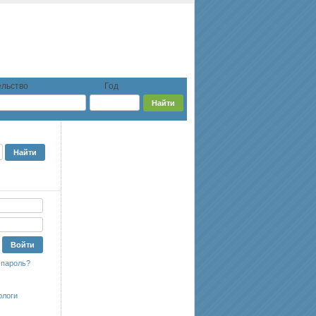
льство
Год
 пароль?