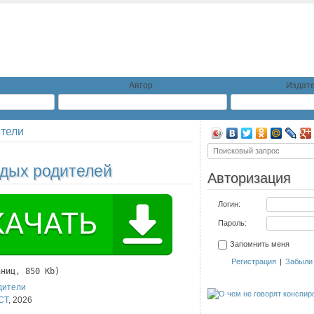
Автор
Издате
ители
одых родителей
Авторизация
Логин:
Пароль:
Запомнить меня
Регистрация
|
Забыли
аниц, 850 Kb)
дители
СТ
,
2026