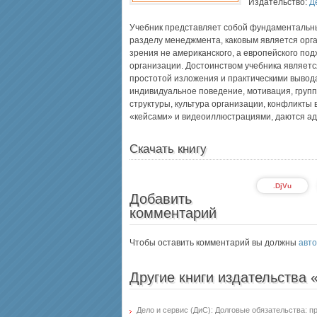
Издательство:
Д
Учебник представляет собой фундаментальны
разделу менеджмента, каковым является орг
зрения не американского, а европейского п
организации. Достоинством учебника являетс
простотой изложения и практическими вывод
индивидуальное поведение, мотивация, групп
структуры, культура организации, конфликты
«кейсами» и видеоиллюстрациями, даются ад
Скачать книгу
.DjVu
Добавить
комментарий
Чтобы оставить комментарий вы должны
авто
Другие книги издательства 
Дело и сервис (ДиС): Долговые обязательства: п