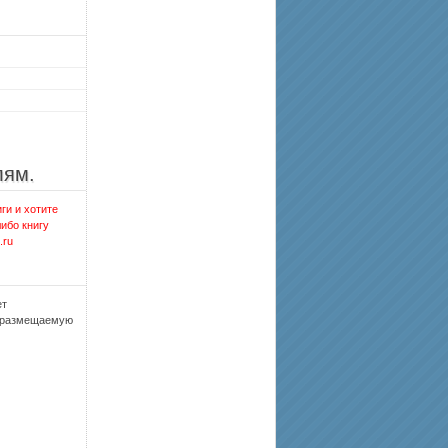
лям.
ги и хотите
либо книгу
.ru
ет
, размещаемую