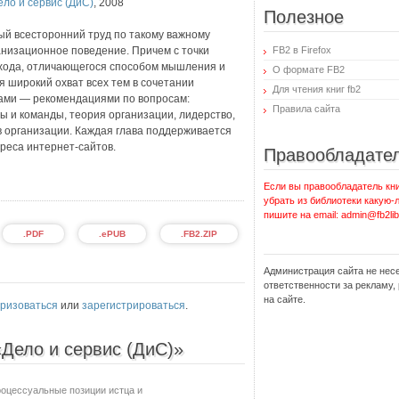
ело и сервис (ДиС)
,
2008
Полезное
й всесторонний труд по такому важному
анизационное поведение. Причем с точки
FB2 в Firefox
одхода, отличающегося способом мышления и
О формате FB2
я широкий охват всех тем в сочетании
Для чтения книг fb2
ами — рекомендациями по вопросам:
Правила сайта
ы и команды, теория организации, лидерство,
 в организации. Каждая глава поддерживается
реса интернет-сайтов.
Правообладате
Если вы правообладатель кни
убрать из библиотеки какую-
пишите на email: admin@fb2lib
.PDF
.ePUB
.FB2.ZIP
Администрация сайта не нес
ответственности за рекламу
на сайте.
ризоваться
или
зарегистрироваться
.
«Дело и сервис (ДиС)»
роцессуальные позиции истца и