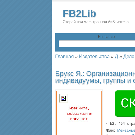
FB2Lib
Старейшая электронная библиотека
Название
Главная
»
Издательства
»
Д
»
Дело
Брукс Я.:
Организационн
индивидуумы, группы и 
(
fb2
, 
464
 стр
Жанр:
Менеджм