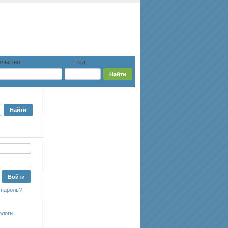
льство
Год
 пароль?