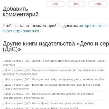
.DjVu
.PDF
.ePUB
Добавить
комментарий
Чтобы оставить комментарий вы должны
авторизоваться
зарегистрироваться
.
Другие книги издательства «Дело и се
(ДиС)»
Дело и сервис (ДиС): Долговые обязательства: процессуальные позиции истца и
ответчика
Дело и сервис (ДиС): Экономический риск: сущность, методы измерения, пути
снижения: Учебное пособие
Дело и сервис (ДиС): Самоучитель по бухгалтерскому учету: Учебное пособие
Дело и сервис (ДиС): Банкротство граждан (физических лиц): Выпуск 6/2015.
Справочное пособие
Дело и сервис (ДиС): Финансовые инструменты управления рисками в
инвестиционном проектировании
Дело и сервис (ДиС): Философские основания права: Учебное пособие
Дело и сервис (ДиС): Отчетность по НДФЛ: Выпуск 2/2016