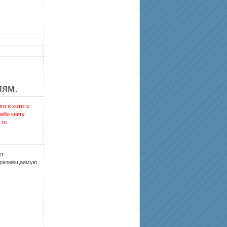
лям.
ги и хотите
либо книгу
.ru
ет
, размещаемую