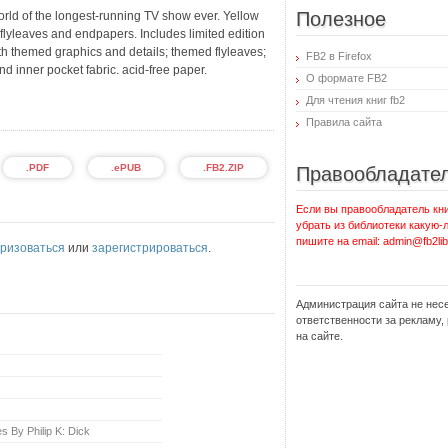
Полезное
world of the longest-running TV show ever. Yellow
flyleaves and endpapers. Includes limited edition
ith themed graphics and details; themed flyleaves;
FB2 в Firefox
d inner pocket fabric. acid-free paper.
О формате FB2
Для чтения книг fb2
Правила сайта
.PDF
.ePUB
.FB2.ZIP
Правообладате
Если вы правообладатель кни
убрать из библиотеки какую-
пишите на email: admin@fb2lib
ризоваться
или
зарегистрироваться
.
Администрация сайта не нес
ответственности за рекламу
на сайте.
 By Philip K: Dick