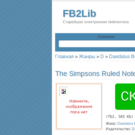
FB2Lib
Старейшая электронная библиотека
Название
Главная
»
Жанры
»
D
»
Daedalus B
The Simpsons Ruled Note
(
fb2
, 565 Kb)
Жанр:
Daedalus 
Издательство:
D