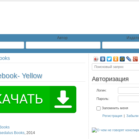
Автор
Издате
ooks
book- Yellow
Авторизация
Логин:
Пароль:
Запомнить меня
Регистрация
|
Забыли
Books
aedalus Books
,
2014