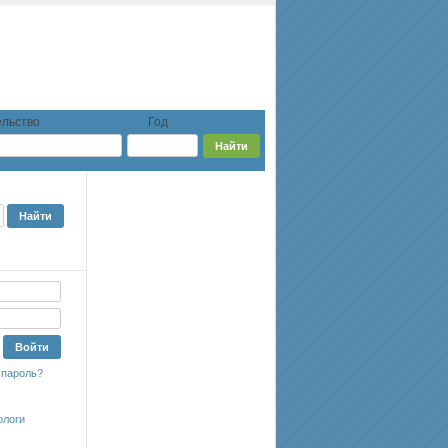
льство
Год
 пароль?