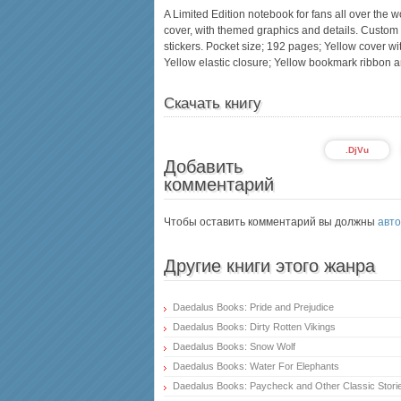
A Limited Edition notebook for fans all over the 
cover, with themed graphics and details. Custom 
stickers. Pocket size; 192 pages; Yellow cover w
Yellow elastic closure; Yellow bookmark ribbon an
Скачать книгу
.DjVu
Добавить
комментарий
Чтобы оставить комментарий вы должны
авто
Другие книги этого жанра
Daedalus Books: Pride and Prejudice
Daedalus Books: Dirty Rotten Vikings
Daedalus Books: Snow Wolf
Daedalus Books: Water For Elephants
Daedalus Books: Paycheck and Other Classic Stories