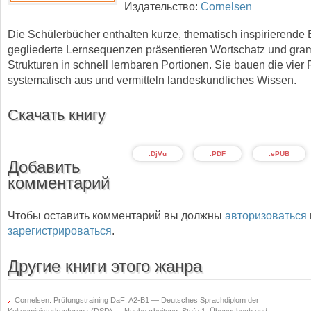
Издательство:
Cornelsen
Die Schülerbücher enthalten kurze, thematisch inspirierende E
gegliederte Lernsequenzen präsentieren Wortschatz und gra
Strukturen in schnell lernbaren Portionen. Sie bauen die vier 
systematisch aus und vermitteln landeskundliches Wissen.
Скачать книгу
.DjVu
.PDF
.ePUB
Добавить
комментарий
Чтобы оставить комментарий вы должны
авторизоваться
зарегистрироваться
.
Другие книги этого жанра
Cornelsen: Prüfungstraining DaF: A2-B1 — Deutsches Sprachdiplom der