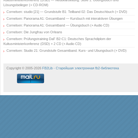
Kultusministerkonferenz (DSD) — Neubearbeitung: Stufe 1: Übungsbuch und
Lösungsbeileger (+ CD-ROM)
Cornelsen: studio [21] — Grundstufe B1: Teilband 02: Das Deutschbuch (+ DVD)
Cornelsen: Panorama A1: Gesamtband — Kursbuch mit interaktiven Übungen
Cornelsen: Panorama A1: Gesamtband — Übungsbuch (+ Audio CD)
Cornelsen: Die Jungfrau von Orleans
Cornelsen: Prüfungstraining DaF B2-C1: Deutsches Sprachdiplom der
Kultusministerkonferenz (DSD) + 2 CD (+ Audio CD)
Cornelsen: Studio 21: Grundstufe Gesamtband. Kurs- und Ubungsbuch (+ DVD)
Copyright © 2005-2026
FB2Lib - Старейшая электронная fb2-библиотека