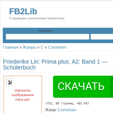
FB2Lib
Старейшая электронная библиотека
Название
Главная
»
Жанры
»
C
»
Cornelsen
Friederike Lin:
Prima plus: A2: Band 1 —
Schülerbuch
(
fb2
, 
80
 страниц, 401 Kb)
Жанр:
Cornelsen